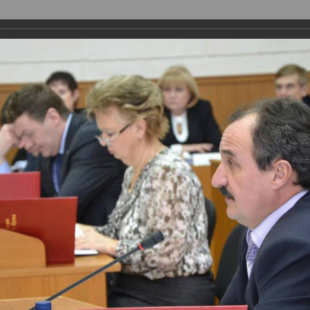
ая организация
Депутаты
Комитеты
График приема
Ко
Поиск
Авторизоваться
Обычная версия