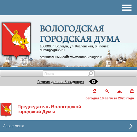
Комитеты
График приема
Контакты
Депутатские объединения
160000, г. Вологда, ул. Козленская, 6 | почта:
duma@vgd35.ru
официальный сайт
www.duma-vologda.ru
Версия для слабовидящих
сегодня 10 августа 2026 года
Председатель Вологодской
городской Думы
Левое меню