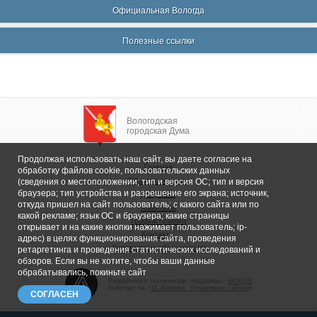
Официальная Вологда
Полезные ссылки
Вологодская
городская Дума
Продолжая использовать наш сайт, вы даете согласие на
Главная
обработку файлов cookie, пользовательских данных
Общие сведения
(сведения о местоположении; тип и версия ОС; тип и версия
браузера; тип устройства и разрешение его экрана; источник,
Депутаты
откуда пришел на сайт пользователь; с какого сайта или по
Комитеты
какой рекламе; язык ОС и браузера; какие страницы
График приема
открывает и на какие кнопки нажимает пользователь; ip-
Контакты
адрес) в целях функционирования сайта, проведения
Депутатские объединения
ретаргетинга и проведения статистических исследований и
обзоров. Если вы не хотите, чтобы ваши данные
обрабатывались, покиньте сайт
Разработка и техническая поддержка -
AKATAN
Работает на «
1С-Битрикс: Управление сайтом
»
СОГЛАСЕН