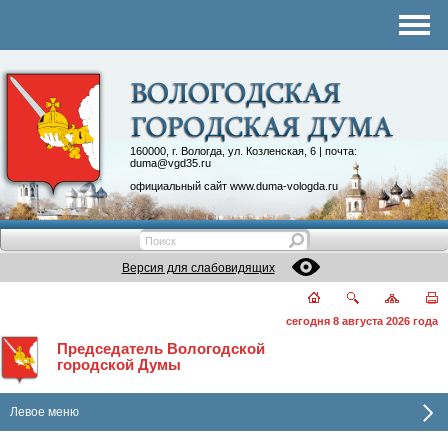
Структура Думы
Аппарат Думы
Депутаты
Комитеты
160000, г. Вологда, ул. Козленская, 6 | почта:
duma@vgd35.ru
График приема
официальный сайт
www.duma-vologda.ru
Контакты
Депутатские объединения
Версия для слабовидящих
сегодня 8 августа 2026 года
Председатель Вологодской
городской Думы
Левое меню