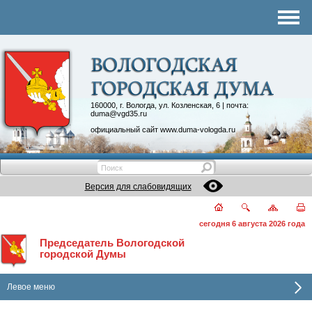
Комитеты
График приема
Контакты
Депутатские объединения
160000, г. Вологда, ул. Козленская, 6 | почта:
duma@vgd35.ru
официальный сайт
www.duma-vologda.ru
Версия для слабовидящих
сегодня 6 августа 2026 года
Председатель Вологодской
городской Думы
Левое меню