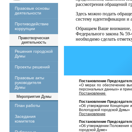
рассмотрения обращений г
Правовые основы
деятельности
Здесь можно подать обраще
систему идентификации и
Противодействие
Обращаем Ваше внимание, ч
коррупции
Федерального закона № 59
Правотворческая
необходимо сделать отмет
деятельность
Решения городской
Думы
Проекты решений
Правовые акты
Постановление Председателя 
руководителя
«О мерах по обеспечению вы
Думы
персональных данных» и прин
Постановление
Мероприятия Думы
Постановление Председателя 
План работы
«Об утверждении Концепции и
Вологодской городской Думы»
Постановление
Заседания
комитетов
Постановление Председателя 
«Об утверждении Положения о
городской Думе»