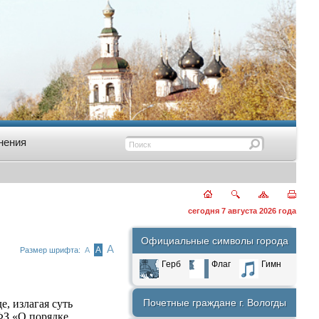
нения
сегодня 7 августа 2026 года
Официальные символы города
А
А
Размер шрифта:
А
Герб
Флаг
Гимн
Почетные граждане г. Вологды
, излагая суть
ФЗ «О порядке