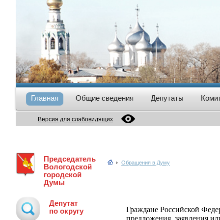
Главная
Общие сведения
Депутаты
Коми
Версия для слабовидящих
Председатель
Обращения в Думу
Вологодской
городской
Думы
Депутат
Граждане Российской Федер
по округу
предложения, заявления ил