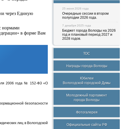
25 июня 2026 года
ции через Единую
Очередные сессии в втором
полугодии 2026 года.
7 декабря 2025 года
с нормами
Бюджет города Вологды на 2026
едерации» в форме Вам
год и плановый период 2027 и
2028 годов.
ТОС
Награды города Вологды
Юбилеи
Вологодской городской Думы
юля 2006 года № 152-ФЗ «О
Молодежный парламент
города Вологды
формационной безопасности
Фотогалерея
дических лиц в Вологодской
Официальные сайты РФ