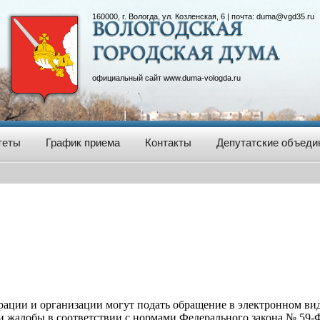
160000, г. Вологда, ул. Козленская, 6 | почта:
duma@vgd35.ru
официальный сайт
www.duma-vologda.ru
теты
График приема
Контакты
Депутатские объеди
ации и организации могут подать обращение в электронном виде
и жалобы в соответствии с нормами Федерального закона № 59-