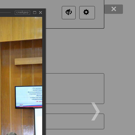
слайдер
нтакты