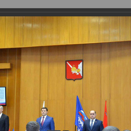
ая организация
Депутаты
Комитеты
График приема
Ко
Поиск
Авторизоваться
Обычная версия