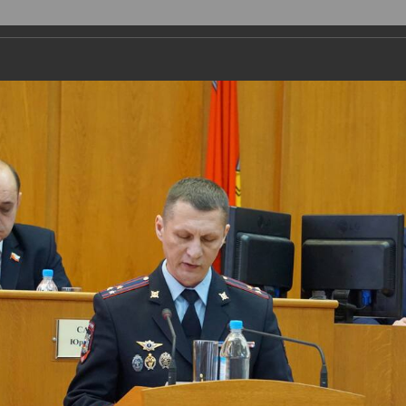
ая организация
Депутаты
Комитеты
График приема
Ко
Поиск
Авторизоваться
Обычная версия