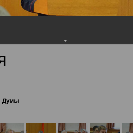
тека
Фотогалерея
5-я сессия Вологодской 
я
й Думы