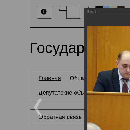
5
из
9
Государственн
Главная
Общие сведения
Депутатские объединения
Обратная связь
Карта сайта