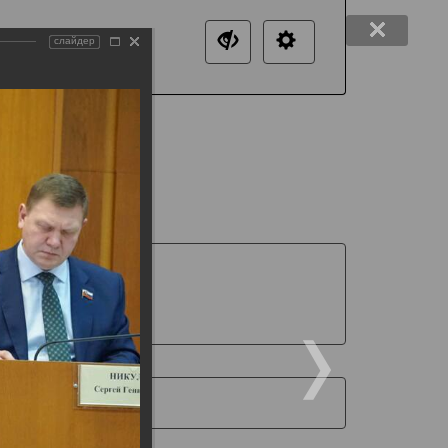
слайдер
нтакты