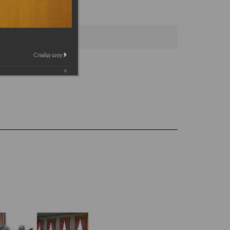
городской Думы
Слайд-шоу: