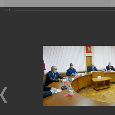
1
из
9
Государственная
организация
Главная