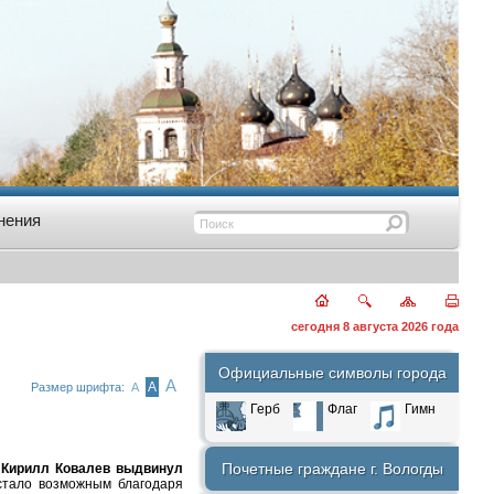
нения
сегодня 8 августа 2026 года
Официальные символы города
А
А
Размер шрифта:
А
Герб
Флаг
Гимн
Почетные граждане г. Вологды
 Кирилл Ковалев выдвинул
тало возможным благодаря