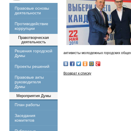
Правовые основы
деятельности
Противодействие
коррупции
Правотворческая
деятельность
Решения городской
активисты молодежных городских общес
Думы
Проекты решений
Возврат к списку
Правовые акты
руководителя
Думы
Мероприятия Думы
План работы
Заседания
комитетов