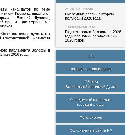
баты кандидатов по теме
25 июня 2026 года
итика». Кроме кандидата от
Очередные сессии в втором
орода - Евгений Шулепов,
полугодии 2026 года.
й организации «Ареопаг» -
Смирнов.
7 декабря 2025 года
Бюджет города Вологды на 2026
ейчас нам нужно думать, как
год и плановый период 2027 и
 и патриотичной», - отметил
2028 годов.
ного парламента Вологды и
2 мая 2016 года.
ТОС
Награды города Вологды
Юбилеи
Вологодской городской Думы
Молодежный парламент
города Вологды
Фотогалерея
Официальные сайты РФ