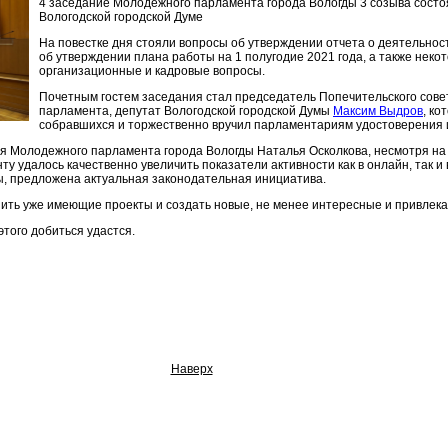
4 заседание Молодежного парламента города Вологды 3 созыва состо
Вологодской городской Думе
На повестке дня стояли вопросы об утверждении отчета о деятельност
об утверждении плана работы на 1 полугодие 2021 года, а также нек
организационные и кадровые вопросы.
Почетным гостем заседания стал председатель Попечительского сове
парламента, депутат Вологодской городской Думы
Максим Выдров
, ко
собравшихся и торжественно вручил парламентариям удостоверения 
я Молодежного парламента города Вологды Наталья Осколкова, несмотря на
ту удалось качественно увеличить показатели активности как в онлайн, так 
, предложена актуальная законодательная инициатива.
анить уже имеющие проекты и создать новые, не менее интересные и привле
того добиться удастся.
Наверх