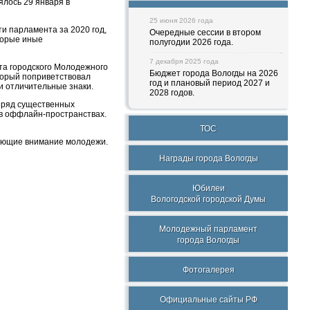
ялось 29 января в
25 июня 2026 года
и парламента за 2020 год,
Очередные сессии в втором
оторые иные
полугодии 2026 года.
7 декабря 2025 года
та городского Молодежного
Бюджет города Вологды на 2026
торый поприветствовал
год и плановый период 2027 и
и отличительные знаки.
2028 годов.
 ряд существенных
и в оффлайн-пространствах.
ТОС
кающие внимание молодежи.
Награды города Вологды
Юбилеи
Вологодской городской Думы
Молодежный парламент
города Вологды
Фотогалерея
Официальные сайты РФ