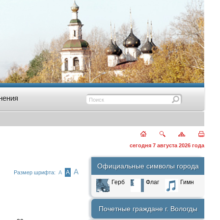
нения
сегодня 7 августа 2026 года
Официальные символы города
А
А
Размер шрифта:
А
Герб
Флаг
Гимн
Почетные граждане г. Вологды