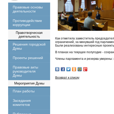
Правовые основы
деятельности
Противодействие
коррупции
Правотворческая
деятельность
Как отметила заместитель председател
ограничений, за минувший год парламен
Решения городской
Были реализованы интересные проекты
Думы
В планах на текущее полугодие - сохр
Проекты решений
Члены парламента и резерва уверены: э
Правовые акты
руководителя
Думы
Возврат к списку
Мероприятия Думы
План работы
Заседания
комитетов