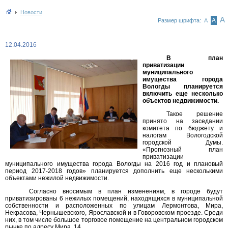
Новости
А
А
Размер шрифта:
А
12.04.2016
В план
приватизации
муниципального
имущества города
Вологды планируется
включить еще несколько
объектов недвижимости.
Такое решение
принято на заседании
комитета по бюджету и
налогам Вологодской
городской Думы.
«Прогнозный план
приватизации
муниципального имущества города Вологды на 2016 год и плановый
период 2017-2018 годов» планируется дополнить еще несколькими
объектами нежилой недвижимости.
Согласно вносимым в план изменениям, в городе будут
приватизированы 6 нежилых помещений, находящихся в муниципальной
собственности и расположенных по улицам Лермонтова, Мира,
Некрасова, Чернышевского, Ярославской и в Говоровском проезде. Среди
них, в том числе большое торговое помещение на центральном городском
рынке по адресу Мира, 14.