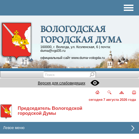
Комитеты
График приема
Контакты
Депутатские объединения
160000, г. Вологда, ул. Козленская, 6 | почта:
duma@vgd35.ru
официальный сайт
www.duma-vologda.ru
Версия для слабовидящих
сегодня 7 августа 2026 года
Председатель Вологодской
городской Думы
Левое меню