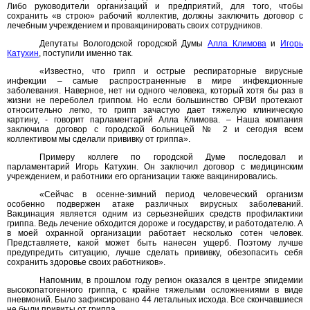
Либо руководители организаций и предприятий, для того, чтобы
сохранить «в строю» рабочий коллектив, должны заключить договор с
лечебным учреждением и провакцинировать своих сотрудников.
Депутаты Вологодской городской Думы
Алла Климова
и
Игорь
Катухин
, поступили именно так.
«Известно, что грипп и острые респираторные вирусные
инфекции – самые распространенные в мире инфекционные
заболевания. Наверное, нет ни одного человека, который хотя бы раз в
жизни не переболел гриппом. Но если большинство ОРВИ протекают
относительно легко, то грипп зачастую дает тяжелую клиническую
картину, - говорит парламентарий Алла Климова. – Наша компания
заключила договор с городской больницей № 2 и сегодня всем
коллективом мы сделали прививку от гриппа».
Примеру коллеге по городской Думе последовал и
парламентарий Игорь Катухин. Он заключил договор с медицинским
учреждением, и работники его организации также вакцинировались.
«Сейчас в осенне-зимний период человеческий организм
особенно подвержен атаке различных вирусных заболеваний.
Вакцинация является одним из серьезнейших средств профилактики
гриппа. Ведь лечение обходится дороже и государству, и работодателю. А
в моей охранной организации работает несколько сотен человек.
Представляете, какой может быть нанесен ущерб. Поэтому лучше
предупредить ситуацию, лучше сделать прививку, обезопасить себя
сохранить здоровье своих работников».
Напомним, в прошлом году регион оказался в центре эпидемии
высокопатогенного гриппа, с крайне тяжелыми осложнениями в виде
пневмоний. Было зафиксировано 44 летальных исхода. Все скончавшиеся
не были привиты от гриппа.