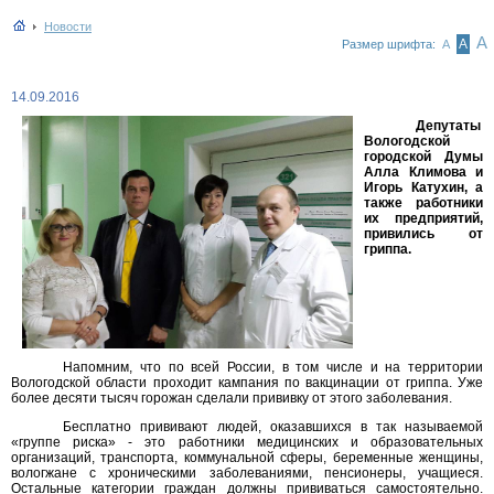
Новости
А
А
Размер шрифта:
А
14.09.2016
Депутаты
Вологодской
городской Думы
Алла Климова и
Игорь Катухин, а
также работники
их предприятий,
привились от
гриппа.
Напомним, что по всей России, в том числе и на территории
Вологодской области проходит кампания по вакцинации от гриппа. Уже
более десяти тысяч горожан сделали прививку от этого заболевания.
Бесплатно прививают людей, оказавшихся в так называемой
«группе риска» - это работники медицинских и образовательных
организаций, транспорта, коммунальной сферы, беременные женщины,
вологжане с хроническими заболеваниями, пенсионеры, учащиеся.
Остальные категории граждан должны прививаться самостоятельно.