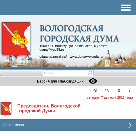
Комитеты
График приема
Контакты
Депутатские объединения
160000, г. Вологда, ул. Козленская, 6 | почта:
duma@vgd35.ru
официальный сайт
www.duma-vologda.ru
Версия для слабовидящих
сегодня 7 августа 2026 года
Председатель Вологодской
городской Думы
Левое меню