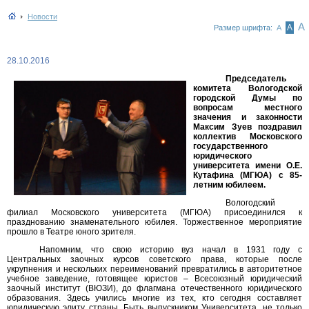
Новости
А
А
Размер шрифта:
А
28.10.2016
Председатель
комитета Вологодской
городской Думы по
вопросам местного
значения и законности
Максим Зуев поздравил
коллектив Московского
государственного
юридического
университета имени О.Е.
Кутафина (МГЮА) с 85-
летним юбилеем.
Вологодский
филиал Московского университета (МГЮА) присоединился к
празднованию знаменательного юбилея. Торжественное мероприятие
прошло в Театре юного зрителя.
Напомним, что свою историю вуз начал в 1931 году с
Центральных заочных курсов советского права, которые после
укрупнения и нескольких переименований превратились в авторитетное
учебное заведение, готовящее юристов – Всесоюзный юридический
заочный институт (ВЮЗИ), до флагмана отечественного юридического
образования. Здесь учились многие из тех, кто сегодня составляет
юридическую элиту страны. Быть выпускником Университета, не только