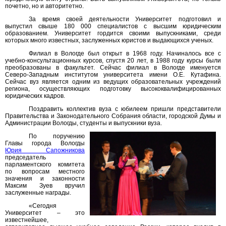
почетно, но и авторитетно.
За время своей деятельности Университет подготовил и
выпустил свыше 180 000 специалистов с высшим юридическим
образованием. Университет гордится своими выпускниками, среди
которых много известных, заслуженных юристов и выдающихся ученых.
Филиал в Вологде был открыт в 1968 году. Начиналось все с
учебно-консультационных курсов, спустя 20 лет, в 1988 году курсы были
преобразованы в факультет. Сейчас филиал в Вологде именуется
Северо-Западным институтом университета имени О.Е. Кутафина.
Сейчас вуз является одним из ведущих образовательных учреждений
региона, осуществляющих подготовку высококвалифицированных
юридических кадров.
Поздравить коллектив вуза с юбилеем пришли представители
Правительства и Законодательного Собрания области, городской Думы и
Администрации Вологды, студенты и выпускники вуза.
По поручению
Главы города Вологды
Юрия Сапожникова
председатель
парламентского комитета
по вопросам местного
значения и законности
Максим Зуев вручил
заслуженные награды.
«Сегодня
Университет – это
известнейшее,