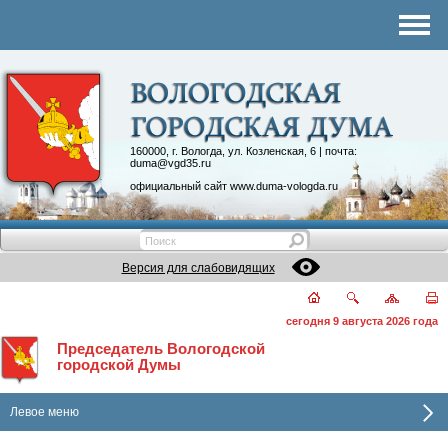
Комитеты
График приема
Контакты
Депутатские объединения
160000, г. Вологда, ул. Козленская, 6 | почта:
duma@vgd35.ru
официальный сайт
www.duma-vologda.ru
Версия для слабовидящих
сегодня 9 августа 2026 года
Председатель Вологодской
городской Думы
Левое меню