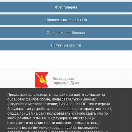
Фотогалерея
Официальные сайты РФ
Официальная Вологда
Полезные ссылки
Вологодская
городская Дума
Продолжая использовать наш сайт, вы даете согласие на
Главная
обработку файлов cookie, пользовательских данных
Общие сведения
(сведения о местоположении; тип и версия ОС; тип и версия
браузера; тип устройства и разрешение его экрана; источник,
Депутаты
откуда пришел на сайт пользователь; с какого сайта или по
Комитеты
какой рекламе; язык ОС и браузера; какие страницы
График приема
открывает и на какие кнопки нажимает пользователь; ip-
Контакты
адрес) в целях функционирования сайта, проведения
Депутатские объединения