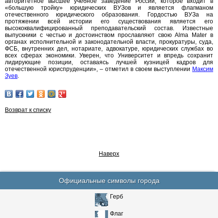
авторитетное высшее учебное заведение России, которое входит в
«большую тройку» юридических ВУЗов и является флагманом
отечественного юридического образования. Гордостью ВУЗа на
протяжении всей истории его существования является его
высококвалифицированный преподавательский состав. Известные
выпускники с честью и достоинством прославляют свою Аlma Mater в
органах исполнительной и законодательной власти, прокуратуры, суда,
ФСБ, внутренних дел, нотариате, адвокатуре, юридических службах во
всех сферах экономики. Уверен, что Университет и впредь сохранит
лидирующие позиции, оставаясь лучшей кузницей кадров для
отечественной юриспруденции», – отметил в своем выступлении
Максим
Зуев
.
Возврат к списку
Наверх
Официальные символы города
Герб
Флаг