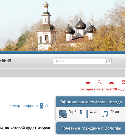
нения
сегодня 7 августа 2026 года
Официальные символы города
А
А
Размер шрифта:
А
Герб
Флаг
Гимн
Почетные граждане г. Вологды
, на которой будет избран