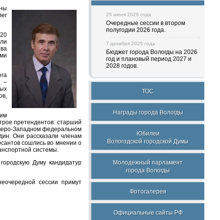
ены
лег
25 июня 2026 года
Очередные сессии в втором
полугодии 2026 года.
 20
или
7 декабря 2025 года
тва
Бюджет города Вологды на 2026
ыми
год и плановый период 2027 и
2028 годов.
ега
х –
ых
ТОС
ов,
Награды города Вологды
оим
 трое претендентов: старший
еверо-Западном федеральном
Юбилеи
дин. Они рассказали членам
Вологодской городской Думы
рсантов сошлись во мнении о
анспортной системы.
 городскую Думу кандидатур
Молодежный парламент
города Вологды
неочередной сессии примут
Фотогалерея
Официальные сайты РФ