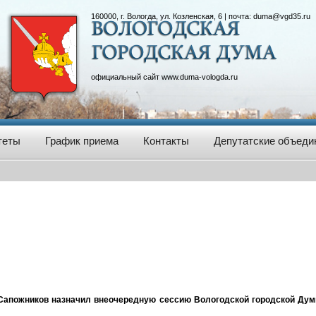
160000, г. Вологда, ул. Козленская, 6 | почта:
duma@vgd35.ru
официальный сайт
www.duma-vologda.ru
теты
График приема
Контакты
Депутатские объеди
Сапожников назначил внеочередную сессию Вологодской городской Думы