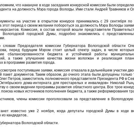
помним, что накануне в ходе
заседания конкурсной комиссии были определ
ндента на должность Мэра города Вологды. Ими стали Андрей Травников и О
кументы на участие в открытом конкурсе принимались с 29 сентября по
За этот период о своем желании побороться за должность Мэра Вологды заяв
нкурсантов. Комиссия, в состав которой вошли представители Правительс
и Вологодской городской Думы, подробно знакомились с представленн
ми.
о словам Председателя комиссии Губернатора Вологодской области Ол
кова, перед будущим Мэром стоит целый спектр задач, в числе которы
ние сбалансированности бюджета и устойчивой работы муниципальн
тий, а также улучшение качества жизни вологжан и реализация план
х в программе развития города.
ссмотрев поступившие заявки, комиссия отказала в дальнейшем участии дв
 пакет документов. Таким образом, до очного этапа были допущены только
Олег Петров, заместитель полномочного представителя Президента РФ в С
«Октябрьского дома-интерната для престарелых и инвалидов» Николай Рын
тву о своем видении программы развития областного центра. Все трое конку
, поиска новых источников пополнения бюджета, а также реформирования тр
стников, члены комиссии проголосовали за представление в Вологодскую
анет известно уже 2 ноября, когда депутаты городской Думы в ходе в
 из кандидатов..
убернатора Вологодской области.