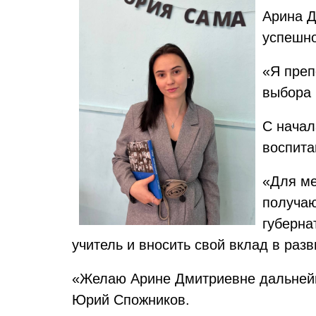
Арина Д
успешно
«Я преп
выбора 
С начал
воспита
«Для ме
получаю
губерна
учитель и вносить свой вклад в раз
«Желаю Арине Дмитриевне дальнейш
Юрий Спожников.