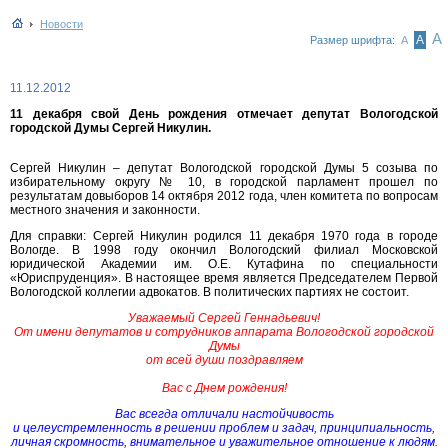
Новости
А
А
Размер шрифта:
А
11.12.2012
11 декабря свой День рождения отмечает депутат Вологодской
городской Думы Сергей Никулин.
Сергей Никулин – депутат Вологодской городской Думы 5 созыва по
избирательному округу № 10, в городской парламент прошел по
результатам довыборов 14 октября 2012 года, член комитета по вопросам
местного значения и законности.
Для справки: Сергей Никулин родился 11 декабря 1970 года в городе
Вологде. В 1998 году окончил Вологодский филиал Московской
юридической Академии им. О.Е. Кутафина по специальности
«Юриспруденция». В настоящее время является Председателем Первой
Вологодской коллегии адвокатов. В политических партиях не состоит.
Уважаемый Сергей Геннадьевич!
От имени депутатов и сотрудников аппарата Вологодской городской
Думы
от всей души поздравляем
Вас с Днем рождения!
Вас всегда отличали настойчивость
и целеустремленность в решении проблем и задач, принципиальность,
личная скромность, внимательное и уважительное отношение к людям.