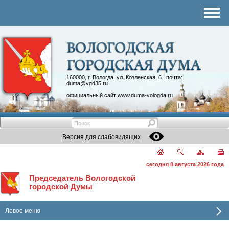
Комитеты
График приема
Контакты
Депутатские объединения
160000, г. Вологда, ул. Козленская, 6 | почта:
duma@vgd35.ru
официальный сайт
www.duma-vologda.ru
Версия для слабовидящих
сегодня 8 августа 2026 года
Председатель Вологодской
городской Думы
Левое меню