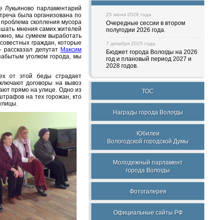
не Лукьяново парламентарий
треча была организована по
25 июня 2026 года
а проблема скопления мусора
Очередные сессии в втором
ышать мнения самих жителей
полугодии 2026 года.
ожно, мы сумеем выработать
совестных граждан, которые
7 декабря 2025 года
- рассказал депутат
Максим
Бюджет города Вологды на 2026
забытым уголком города, мы
год и плановый период 2027 и
2028 годов.
ех от этой беды страдает
ключают договоры на вывоз
ают прямо на улице. Одно из
ТОС
штрафов на тех горожан, кто
улицы.
Награды города Вологды
Юбилеи
Вологодской городской Думы
Молодежный парламент
города Вологды
Фотогалерея
Официальные сайты РФ