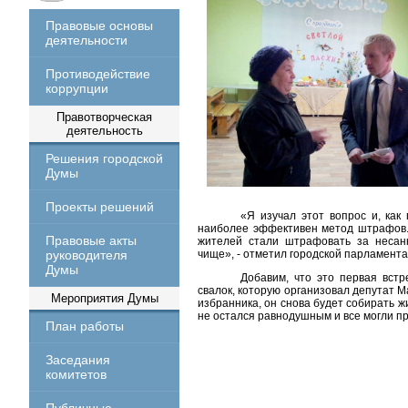
Правовые основы
деятельности
Противодействие
коррупции
Правотворческая
деятельность
Решения городской
Думы
Проекты решений
«Я изучал этот вопрос и, как
наиболее эффективен метод штрафов. 
Правовые акты
жителей стали штрафовать за несан
руководителя
чище», - отметил городской парламента
Думы
Добавим, что это первая вст
свалок, которую организовал депутат М
Мероприятия Думы
избранника, он снова будет собирать 
не остался равнодушным и все могли п
План работы
Заседания
комитетов