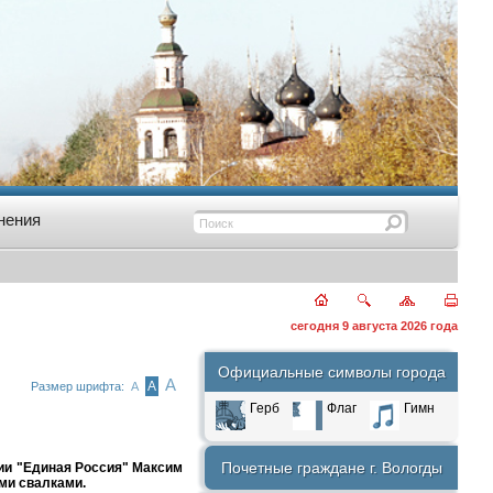
нения
сегодня 9 августа 2026 года
Официальные символы города
А
А
Размер шрифта:
А
Герб
Флаг
Гимн
Почетные граждане г. Вологды
ии "Единая Россия"
Максим
ми свалками.