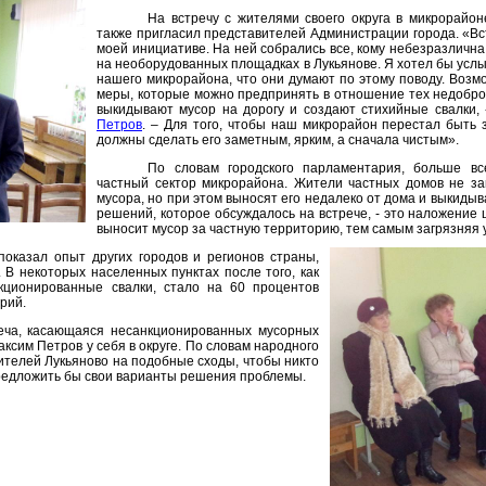
На встречу с жителями своего округа в микрорайо
также пригласил представителей Администрации города. «Вс
моей инициативе. На ней собрались все, кому небезразличн
на необорудованных площадках в Лукьянове. Я хотел бы усл
нашего микрорайона, что они думают по этому поводу. Возм
меры, которые можно предпринять в отношение тех недобро
выкидывают мусор на дорогу и создают стихийные свалки, 
Петров
. – Для того, чтобы наш микрорайон перестал быть 
должны сделать его заметным, ярким, а сначала чистым».
По словам городского парламентария, больше вс
частный сектор микрорайона. Жители частных домов не за
мусора, но при этом выносят его недалеко от дома и выкидыв
решений, которое обсуждалось на встрече, - это наложение 
выносит мусор за частную территорию, тем самым загрязняя 
 показал опыт других городов и регионов страны,
В некоторых населенных пунктах после того, как
кционированные свалки, стало на 60 процентов
рий.
реча, касающаяся несанкционированных мусорных
аксим Петров у себя в округе. По словам народного
жителей Лукьяново на подобные сходы, чтобы никто
редложить бы свои варианты решения проблемы.