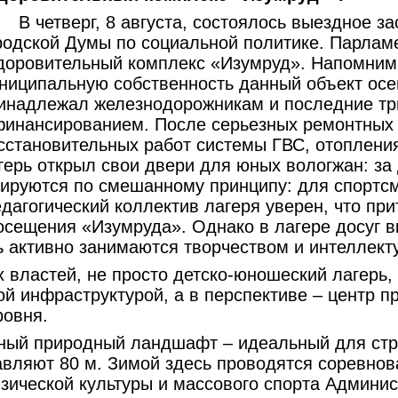
В четверг, 8 августа, состоялось выездное з
родской Думы по социальной политике. Парлам
доровительный комплекс «Изумруд». Напомним,
ниципальную собственность данный объект осен
инадлежал железнодорожникам и последние три
финансированием. После серьезных ремонтных
сстановительных работ системы ГВС, отопления
герь открыл свои двери для юных вологжан: з
ируются по смешанному принципу: для спортсм
дагогический коллектив лагеря уверен, что при
осещения «Изумруда». Однако в лагере досуг в
ь активно занимаются творчеством и интеллек
х властей, не просто детско-юношеский лагерь
ой инфраструктурой, а в перспективе – центр 
ровня.
льный природный ландшафт – идеальный для ст
авляют 80 м. Зимой здесь проводятся соревнов
зической культуры и массового спорта Админис