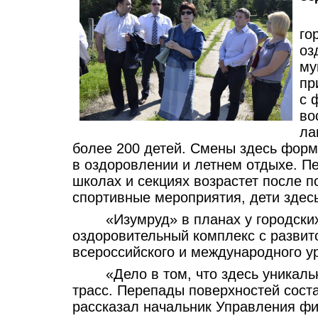
го
оз
му
пр
с 
во
ла
более 200 детей. Смены здесь форм
в оздоровлении и летнем отдыхе. Пе
школах и секциях возрастет после п
спортивные мероприятия, дети здес
«Изумруд» в планах у городски
оздоровительный комплекс с развит
всероссийского и международного у
«Дело в том, что здесь уника
трасс. Перепады поверхностей сост
рассказал начальник Управления фи