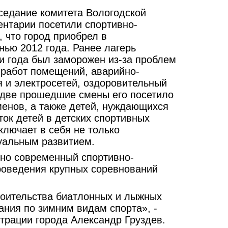
аседание комитета Вологодской
ентарии посетили спортивно-
 что город приобрел в
ью 2012 года. Ранее лагерь
 года был заморожен из-за проблем
 работ помещений, аварийно-
 и электросетей, оздоровительный
а две прошедшие смены его посетило
енов, а также детей, нуждающихся
ток детей в детских спортивных
ключает в себя не только
туальным развитием.
, но современный спортивно-
проведения крупных соревнований
роительства биатлонных и лыжных
ания по зимним видам спорта», -
трации города Александр Груздев.