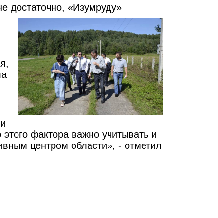
не достаточно, «Изумруду»
я,
ла
ши
 этого фактора важно учитывать и
ивным центром области», - отметил