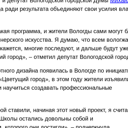
г и депутат Вологодской городской Думы
Михаи
да ради результата объединяют свои усилия вла
акая программа, и жители Вологды сами могут 
нерского искусства. Я думаю, что всем вологжа
кажется, многие последуют, и дальше будут уж
ий город», – отметил депутат Вологодской гор
ного дизайна появилась в Вологде по инициат
«Цветущий город», в этом году жители изъявил
и научиться создавать профессиональные
ой ставили, начиная этот новый проект, я счит
 Школы остались довольны собой и
, которого они достигли», – подчеркнула