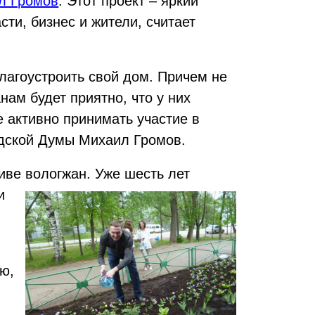
л Громов
. Этот проект – яркий
сти, бизнес и жители, считает
благоустроить свой дом. Причем не
нам будет приятно, что у них
е активно принимать участие в
одской Думы Михаил Громов.
иве вологжан. Уже шесть лет
и
аю,