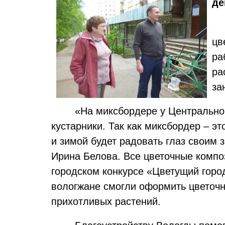
де
цв
ра
ра
за
«На миксбордере у Центральной
кустарники. Так как миксбордер – эт
и зимой будет радовать глаз своим
Ирина Белова. Все цветочные компо
городском конкурсе «Цветущий горо
вологжане смогли оформить цветочн
прихотливых растений.