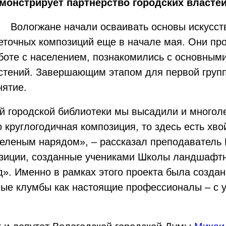
монстрирует партнерство городских властей
Вологжане начали осваивать основы искусс
еточных композиций еще в начале мая. Они пр
боте с населением, познакомились с основным
стений. Завершающим этапом для первой групп
нятие.
 городской библиотеки мы высадили и многоле
о круглогодичная композиция, то здесь есть хв
 зеленым нарядом», – рассказал преподавател
зиции, созданные учениками Школы ландшафтн
д». Именно в рамках этого проекта была созда
ые клумбы как настоящие профессионалы – с у