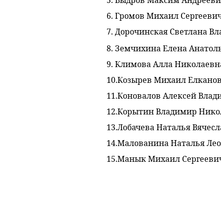
5.
Выдров Максим Андрееви
6. Громов Михаил Сергееви
7. Дорочинская Светлана В
8. Земчихина Елена Анатол
9. Климова Алла Николаевн
10.
Козырев Михаил Елкано
11.Коновалов Алексей Вла
12.Корытин Владимир Нико
13.
Лобачева Наталья Вячес
14.
Малованина Наталья Ле
15.
Манык Михаил Сергееви