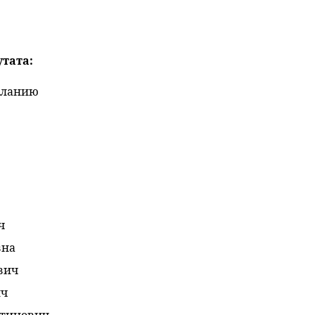
тата:
желанию
ч
вна
вич
ич