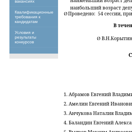
наименьший возраст депу
вакансиях
наибольший возраст депут
Квалификационные
Проведено: 54 сессии, п
Ø
требования к
кандидатам
В тече
Условия и
результаты
В.Н.Корытин
Ø
конкурсов
С
1.
Абрамов Евгений Владим
2. Амелин Евгений Иванов
3. Анчукова Наталия Влади
4. Баландин Евгений Алекс