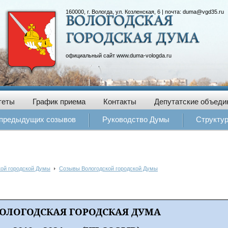
160000, г. Вологда, ул. Козленская, 6 | почта:
duma@vgd35.ru
официальный сайт
www.duma-vologda.ru
теты
График приема
Контакты
Депутатские объеди
 предыдущих созывов
Руководство Думы
Структу
кой городской Думы
Созывы Вологодской городской Думы
ОЛОГОДСКАЯ ГОРОДСКАЯ ДУМА