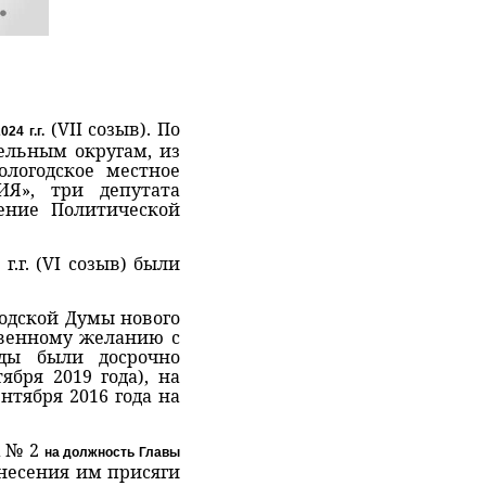
(VII созыв). По
24 г.г.
ельным округам, из
логодское местное
ИЯ», три депутата
ение Политической
г. (VI созыв) были
одской Думы нового
твенному желанию с
гды были досрочно
бря 2019 года), на
нтября 2016 года на
а № 2
на должность Главы
несения им присяги