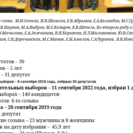
 слева:
М.И.Осокин,
И.В.Шамгин, Е.В.Абрамов, Е.А.Баландин, М.С.
.В.Наумов, М.А.Выдров, М.Е.Козырев, К.В.Шепель.
Во втором ряду с
В.Мочалова, Е.А.Земчихина, В.Н.Корытин, Н.Л.Малованина,
Ю.В.Са
лин, С.В.Дорочинская, М.С.Манык, Е.И.Амелин,
С.А.Чуранов,
В.В.Ново
татов – 30
в – 5 лет
– 31 депутат
,
ыборов – 8 сентября 2019 года
избрано 30 депутатов
тельных выборов – 11 сентября 2022 года, избран 1 
ыборах – 140 кандидатов
тов 6-го созыва
 – 20 сентября 2019 года
 депутат
ние созыва – 23 мужчины и 8 женщины
 на дату избрания – 45,9 лет