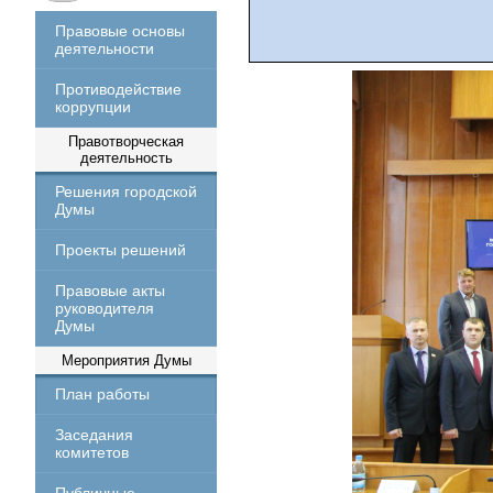
Правовые основы
деятельности
Противодействие
коррупции
Правотворческая
деятельность
Решения городской
Думы
Проекты решений
Правовые акты
руководителя
Думы
Мероприятия Думы
План работы
Заседания
комитетов