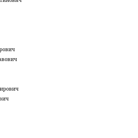
нтинович
рович
авович
мирович
вич