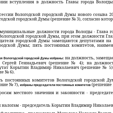
нии вступления в должность Главы города Вологд
Вологодской городской Думы нового созыва 20 с
одской городской Думы (решение № 3), согласно котор
пальные должности города Вологды - Глава гор
Вологодской городской Думы, при этом должности Гла
едателя городской Думы замещаются депутатами на 
родской Думы; пять постоянных комитетов, наиме
на должность, замеща
я Вологодской городской Думы избраны:
н Сергей Геннадьевич (решение № 4); на должнос
путат Корытин Владимир Николаевич (решение № 5)
е № 6).
янных комитетов Вологодской городской Дум
ние № 7),
(решение 
избраны председатели постоянных комитетов
естного значения и законности - председател
логам - председатель Корытин Владимир Николаев