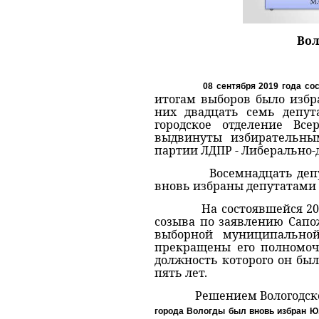
Вол
08 сентября 2019 года со
итогам выборов было избр
них двадцать семь депут
городское отделение Вс
выдвинуты избирательным
партии ЛДПР - Либерально-
Восемнадцать депутатов 
вновь избраны депутатами п
На состоявшейся 20 сент
созыва по заявлению Сапо
выборной муниципальной
прекращены его полномочи
должность которого он был
пять лет.
Решением Вологодской гор
города Вологды был вновь избран Ю