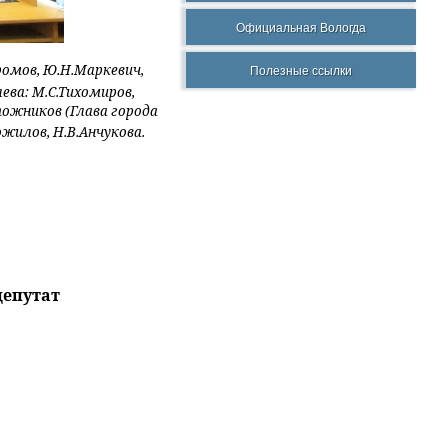
Официальная Вологда
Громов, Ю.Н.Маркевич,
Полезные ссылки
лева:
М.С.Тихомиров,
пожников (Глава города
жилов, Н.В.Анчукова.
депутат