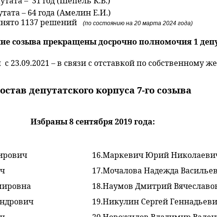
тата – 31 год (Шепель К.В.)
ата – 64 года (Амелин Е.И.)
ринято 1137 решений
(по состоянию на 20 марта 2024 года)
ние созыва прекращены досрочно полномочия 1 депу
 с 23.09.2021 – в связи с отставкой по собственному 
остав депутатского корпуса 7-го созыва
Избраны 8 сентября 2019 года:
ирович
16.
Маркевич Юрий Николаеви
ич
17.Мочалова Надежда Василье
мировна
18.
Наумов Дмитрий Вячеславо
андрович
19.Никулин Сергей Геннадьев