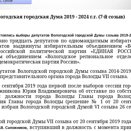
огодская городская Дума 2019 - 2024 г.г. (7-й созыв)
стоялись выборы депутатов Вологодской городской Думы созыва 2019-20
ано тридцать депутатов по одномандатным избират
атов выдвинуты избирательным объединением «Во
ероссийской политической партии «ЕДИНАЯ РОСС
 объединением «Вологодское региональное отдел
демократическая партия России».
Вологодской городской Думы созыва 2014-2019 г.
редставительного органа города Вологды VII созыва.
ября 2019 года первой после выборов сессии гор
жникова Юрия Владимировича об отставке по собс
 должности города Вологды Главы города Воло
я Главы города Вологды (решение № 1 от 20 сентя
 избран Вологодской городской Думой VI созыва 26 се
одской Думы VII созыва от 20 сентября 2019 год
, вступивший в должность с момента при
.В. Сапожников