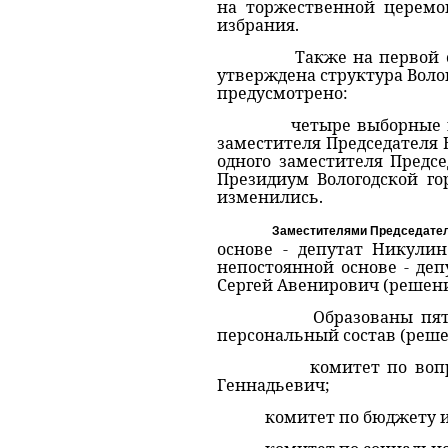
на торжественной церемо
избрания.
Также на первой сессии 
утверждена структура Волог
предусмотрено:
четыре выборные муници
заместителя Председателя 
одного заместителя Предс
Президиум Вологодской го
изменились.
Заместителями Председател
основе - депутат Никули
непостоянной основе - де
Сергей Авенирович (решени
Образованы пять посто
персональный состав (реше
комитет по вопросам м
Геннадьевич;
комитет по бюджету и на