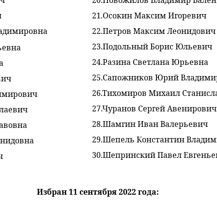
ч
20.Новожилов Владимир Вале
ч
21.
Осокин Максим Игоревич
ладимировна
22.
Петров Максим Леонидович
23.
Подольный Борис Юльевич
ьевна
24.
Разина Светлана Юрьевна
а
25.
Сапожников Юрий Владими
вич
26.
Тихомиров Михаил Станисл
димирович
27.Чуранов Сергей Авенирович
лаевич
28.
Шамгин Иван Валерьевич
лавовна
29.
Шепель Константин Влади
онидовна
30.
Шепринский Павел Евгенье
ч
Избран 11 сентября 2022 года: