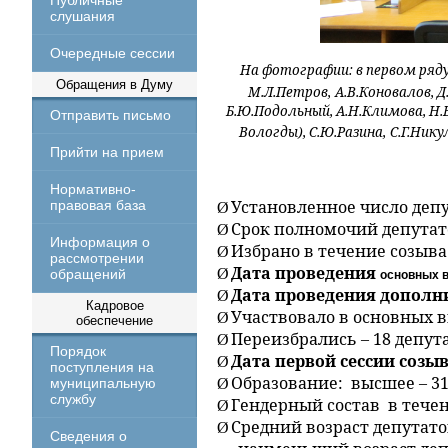
Публичные
слушания
Очередные сессии
На фотографии: в первом ряду
Обращения в Думу
М.Л.Петров,
А.В.Коновалов, Д
Б.Ю.Подольный, А.Н.Климова, Н.
Отправить письмо
Вологды), С.Ю.Разина,
С.Г.Нику
Прийти на прием
Нормативно-
Установленное число депу
правовая база
Ø
Срок полномочий депутато
Ø
Информация о
Избрано в течение созыва 
Ø
рассмотрении
Дата проведения
Ø
обращений
основных в
Дата проведения дополни
Ø
Кадровое
Участвовало в основных в
Ø
обеспечение
Переизбрались – 18 депута
Ø
Порядок
Дата первой сессии созыва
Ø
поступления на
Образование: высшее – 31
муниципальную
Ø
службу
Гендерный состав в тече
Ø
Средний возраст депутатов
Ø
Сведения о