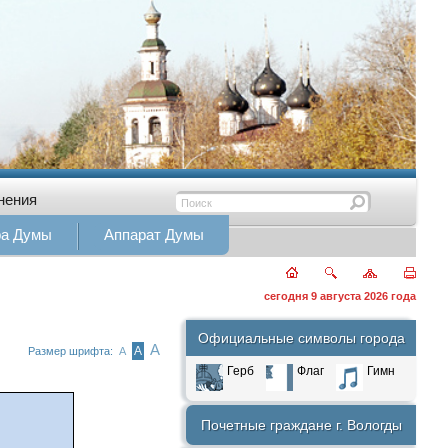
нения
ра Думы
Аппарат Думы
сегодня 9 августа 2026 года
Официальные символы города
А
А
Размер шрифта:
А
Герб
Флаг
Гимн
Почетные граждане г. Вологды