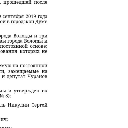
ы, прошедшей после
ентября 2019 года
ой в городской Думе
ода Вологды и три
вы города Вологды и
постоянной основе;
нования которых не
емую на постоянной
ти, замещаемые на
 и депутат Чуранов
ы и утвержден их
№ 8):
ь Никулин Сергей
ич;