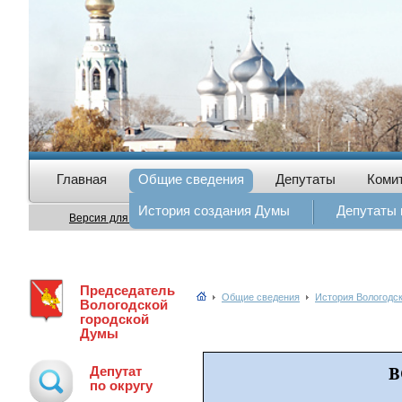
Главная
Общие сведения
Депутаты
Коми
История создания Думы
Депутаты
Версия для слабовидящих
Председатель
Общие сведения
История Вологодс
Вологодской
городской
Думы
В
Депутат
по округу