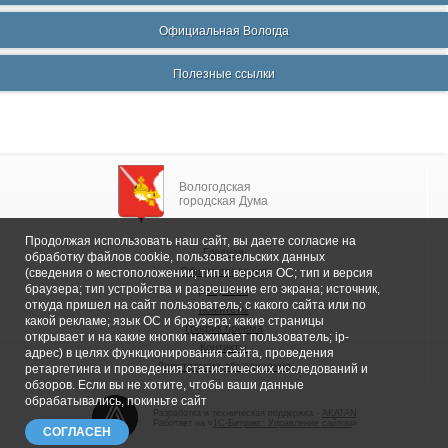
Официальная Вологда
Полезные ссылки
Вологодская
городская Дума
Продолжая использовать наш сайт, вы даете согласие на
Главная
обработку файлов cookie, пользовательских данных
Общие сведения
(сведения о местоположении; тип и версия ОС; тип и версия
браузера; тип устройства и разрешение его экрана; источник,
Депутаты
откуда пришел на сайт пользователь; с какого сайта или по
Комитеты
какой рекламе; язык ОС и браузера; какие страницы
График приема
открывает и на какие кнопки нажимает пользователь; ip-
Контакты
адрес) в целях функционирования сайта, проведения
Депутатские объединения
ретаргетинга и проведения статистических исследований и
обзоров. Если вы не хотите, чтобы ваши данные
обрабатывались, покиньте сайт
Разработка и техническая поддержка -
AKATAN
Работает на «
1С-Битрикс: Управление сайтом
»
СОГЛАСЕН