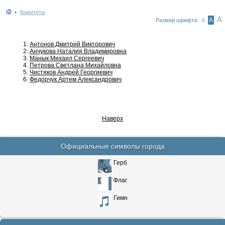
Комитеты
А
А
Размер шрифта:
А
1.
Антонов Дмитрий Викторович
2.
Анчукова Наталия Владимировна
3.
Манык Михаил Сергеевич
4.
Петрова Светлана Михайловна
5.
Чистяков Андрей Георгиевич
6.
Федорчук Артем Александрович
Наверх
Официальные символы города
Герб
Флаг
Гимн