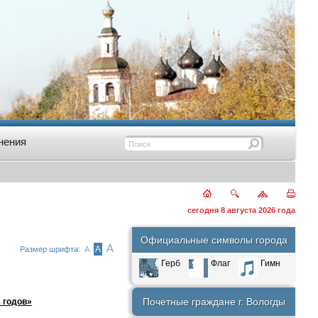
нения
сегодня 8 августа 2026 года
Официальные символы города
А
А
Размер шрифта:
А
Герб
Флаг
Гимн
Почетные граждане г. Вологды
 годов»