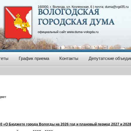
160000, г. Вологда, ул. Козленская, 6 | почта:
duma@vgd35.ru
официальный сайт
www.duma-vologda.ru
теты
График приема
Контакты
Депутатские объеди
джет
80 «О Бюджете города Вологды на 2026 год и плановый период 2027 и 2028