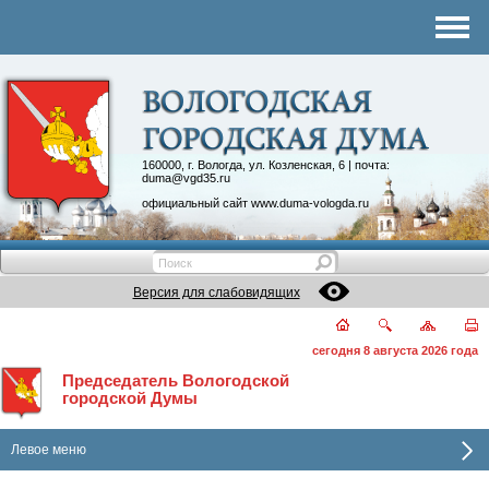
Комитеты
График приема
Контакты
Депутатские объединения
160000, г. Вологда, ул. Козленская, 6 | почта:
duma@vgd35.ru
официальный сайт
www.duma-vologda.ru
Версия для слабовидящих
сегодня 8 августа 2026 года
Председатель Вологодской
городской Думы
Левое меню