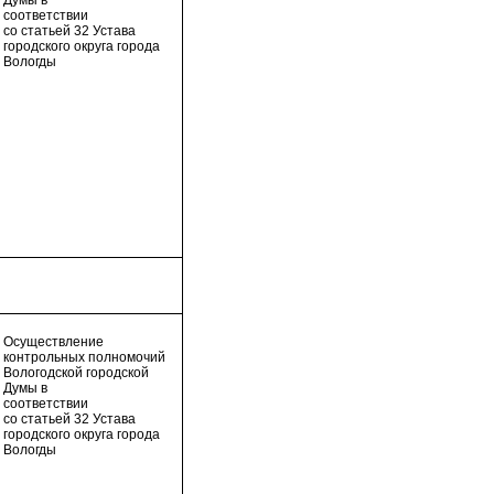
Думы в
соответствии
со статьей 32 Устава
городского округа города
Вологды
Осуществление
контрольных полномочий
Вологодской городской
Думы в
соответствии
со статьей 32 Устава
городского округа города
Вологды