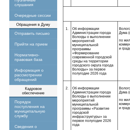
Публичные
слушания
Очередные сессии
Обращения в Думу
1.
Об информации
Волого
Администрации города
Дума (
Отправить письмо
Вологды о выполнении
по жи
мероприятий
Прийти на прием
комму
муниципальной
и град
программы
«Формирование
Нормативно-
современной городской
правовая база
среды на территории
городского округа города
Вологды» за первое
Информация о
полугодие 2026 года
рассмотрении
обращений
2.
Об информации
Волого
Кадровое
Администрации города
Дума (
обеспечение
Вологды о выполнении
по жи
мероприятий
Порядок
комму
муниципальной
поступления на
и град
программы «Развитие
муниципальную
городской
службу
инфраструктуры» за
первое полугодие 2026
года
Сведения о