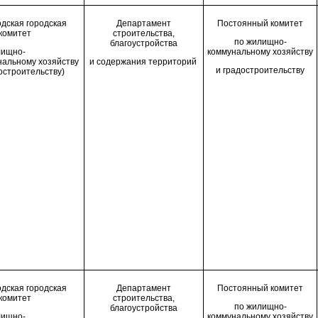
дская городская
Департамент
П
остоянн
ый
комитет
комитет
строительства,
по жилищно-
благоустройства
лищно-
коммунальному хозяйству
нальному хозяйству
и содержания территорий
и градостроительству
остроительству)
дская городская
Департамент
П
остоянн
ый
комитет
комитет
строительства,
по жилищно-
благоустройства
лищно-
коммунальному хозяйству