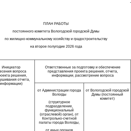
2
ПЛАН РАБОТЫ
постоянного комитета Вологодской городской Думы
по жилищно-коммунальному хозяйству и градостроительству
на второе полугодие 2026 года
Инициатор
Ответственные за подготовку и обеспечение
есения вопроса
представления проекта решения, отчета,
роекта решения,
информации, рассмотрение вопроса
ушивания отчета,
информации)
от Администрации города
от Вологодской городской
Вологды
Думы (постоянный
комитет)
(структурное
подразделение,
функциональный
(отраслевой) орган), от
Контрольно-счетной
палаты города Вологды,
от иных органов