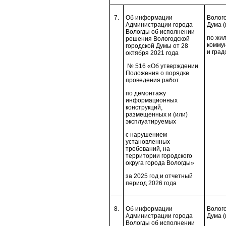
7.
Об информации
Волого
Администрации города
Дума (
Вологды об исполнении
по жи
решения Вологодской
комму
городской Думы от 28
и град
октября 2021 года
№ 516 «Об утверждении
Положения о порядке
проведения работ
по демонтажу
информационных
конструкций,
размещенных и (или)
эксплуатируемых
с нарушением
установленных
требований, на
территории городского
округа города Вологды»
за 2025 год и отчетный
период 2026 года
8.
Об информации
Волого
Администрации города
Дума (
Вологды об исполнении