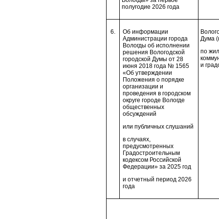
Вологды» за первое
полугодие 2026 года
6.
Об информации
Волого
Администрации города
Дума (
Вологды об исполнении
по жи
решения Вологодской
комму
городской Думы от 28
и град
июня 2018 года № 1565
«Об утверждении
Положения о порядке
организации и
проведения в городском
округе городе Вологде
общественных
обсуждений
или публичных слушаний
в случаях,
предусмотренных
Градостроительным
кодексом Российской
Федерации» за 2025 год
и отчетный период 2026
года