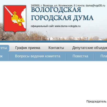
160000, г. Вологда, ул. Козленская, 6 | почта:
duma@vgd35.ru
официальный сайт
www.duma-vologda.ru
теты
График приема
Контакты
Депутатские объеди
ок
Вопросы ведения комитета
Повестка
Пла
Председатель Вологодско