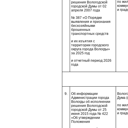
по жи
решения Вологодской
комму
городской Думы от 02
и град
апреля 2007 года
№ 387 «О Порядке
выявления и признания
бесхозяйными
брошенных
транспортных средств
и их изъятия с
территории городского
округа города Вологды»
за 2025 год
и отчетный период 2026
года
9.
Об информации
Волого
Администрации города
Дума (
Вологды об исполнении
по жи
решения Вологодской
комму
городской Думы от 25
и град
июня 2015 года № 422
«Об утверждении
Положения