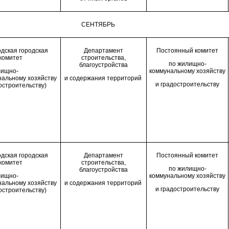
СЕНТЯБРЬ
дская городская
Департамент
П
остоянн
ый
комитет
комитет
строительства,
по жилищно-
благоустройства
лищно-
коммунальному хозяйству
нальному хозяйству
и содержания территорий
и градостроительству
остроительству)
дская городская
Департамент
П
остоянн
ый
комитет
комитет
строительства,
по жилищно-
благоустройства
лищно-
коммунальному хозяйству
нальному хозяйству
и содержания территорий
и градостроительству
остроительству)