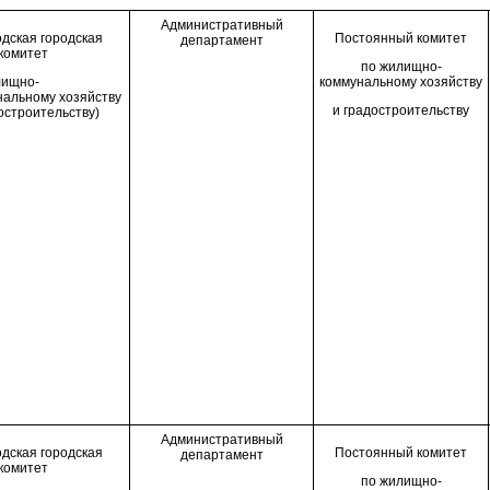
Административный
дская городская
П
остоянн
ый
комитет
департамент
комитет
по жилищно-
лищно-
коммунальному хозяйству
нальному хозяйству
и градостроительству
остроительству)
Административный
дская городская
П
остоянн
ый
комитет
департамент
комитет
по жилищно-