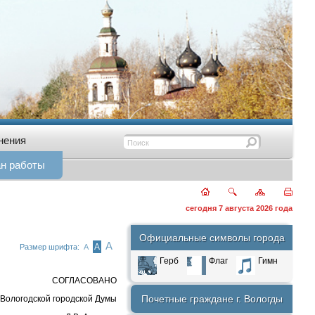
нения
н работы
сегодня 7 августа 2026 года
Официальные символы города
А
А
Размер шрифта:
А
Герб
Флаг
Гимн
СОГЛАСОВАНО
Почетные граждане г. Вологды
й городской Думы