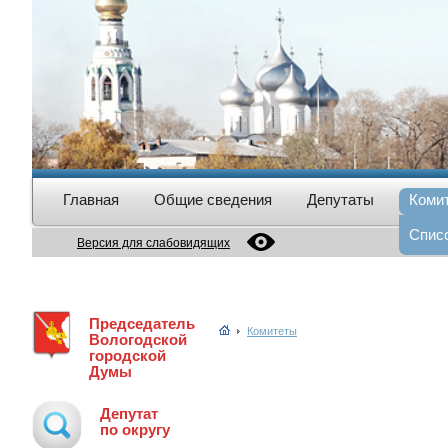
Главная
Общие сведения
Депутаты
Коми
Спис
Версия для слабовидящих
Председатель
Комитеты
Вологодской
городской
Думы
Депутат
по округу