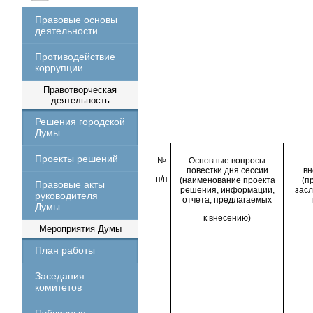
Правовые основы
деятельности
Противодействие
коррупции
Правотворческая
деятельность
Решения городской
Думы
Проекты решений
№
Основные вопросы
повестки дня сессии
вн
п/п
(наименование проекта
(п
Правовые акты
решения, информации,
засл
руководителя
отчета, предлагаемых
Думы
к внесению)
Мероприятия Думы
План работы
Заседания
комитетов