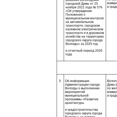
решения Вологодской
комму
городской Думы от 25
и град
ноября 2021 года № 576
«Об утверждении
Положения о
муниципальном контроле
на автомобильном
транспорте, городском
наземном электрическом
транспорте и в дорожном
хозяйстве на территории
городского округа города
Вологды» за 2025 год
и отчетный период 2026
года
5.
Об информации
Волого
Администрации города
Дума (
Вологды о выполнении
по жи
мероприятий
комму
муниципальной
и град
программы «Развитие
архитектуры
и градостроительства
городского округа города