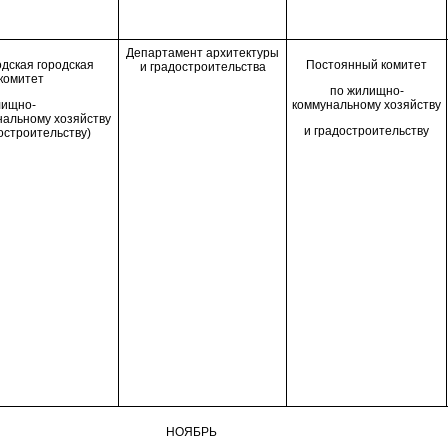
Департамент архитектуры
дская городская
П
остоянн
ый
комитет
и градостроительства
комитет
по жилищно-
лищно-
коммунальному хозяйству
нальному хозяйству
и градостроительству
остроительству)
НОЯБРЬ