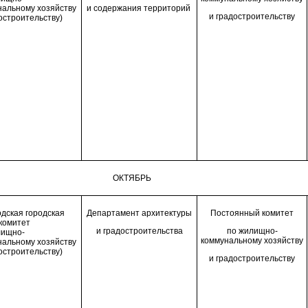
нальному хозяйству
и содержания территорий
и градостроительству
остроительству)
ОКТЯБРЬ
дская городская
Департамент архитектуры
П
остоянн
ый
комитет
комитет
и градостроительства
по
жилищно-
лищно-
коммунальному хозяйству
нальному хозяйству
остроительству)
и
градостроительству