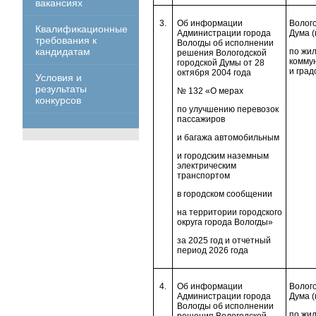
вакансиях
3.
Об информации
Волого
Квалификационные
Администрации города
Дума (
требования к
Вологды об исполнении
кандидатам
по жи
решения Вологодской
комму
городской Думы от 28
и град
октября 2004 года
Условия и
результаты
№ 132 «О мерах
конкурсов
по улучшению перевозок
пассажиров
и багажа автомобильным
и городским наземным
электрическим
транспортом
в городском сообщении
на территории городского
округа города Вологды»
за 2025 год и отчетный
период 2026 года
4.
Об информации
Волого
Администрации города
Дума (
Вологды об исполнении
по жи