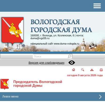
Комитеты
График приема
Контакты
Депутатские объединения
160000, г. Вологда, ул. Козленская, 6 | почта:
duma@vgd35.ru
официальный сайт
www.duma-vologda.ru
Версия для слабовидящих
сегодня 9 августа 2026 года
Председатель Вологодской
городской Думы
Левое меню