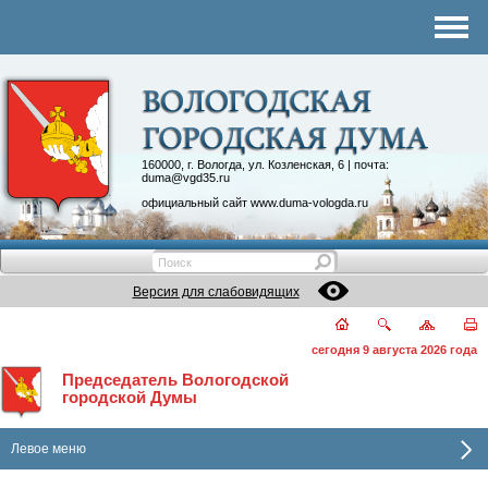
Комитеты
График приема
Контакты
Депутатские объединения
160000, г. Вологда, ул. Козленская, 6 | почта:
duma@vgd35.ru
официальный сайт
www.duma-vologda.ru
Версия для слабовидящих
сегодня 9 августа 2026 года
Председатель Вологодской
городской Думы
Левое меню