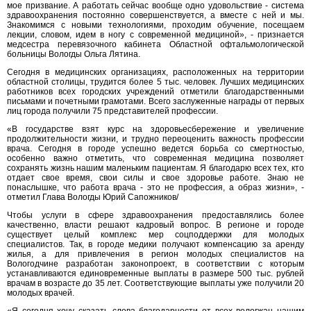
мое призвание. А работать сейчас вообще одно удовольствие - система
здравоохранения постоянно совершенствуется, а вместе с ней и мы.
Знакомимся с новыми технологиями, проходим обучение, посещаем
лекции, словом, идем в ногу с современной медициной», - признается
медсестра перевязочного кабинета Областной офтальмологической
больницы Вологды Ольга Лятина.
Сегодня в медицинских организациях, расположенных на территории
областной столицы, трудится более 5 тыс. человек. Лучших медицинских
работников всех городских учреждений отметили благодарственными
письмами и почетными грамотами. Всего заслуженные награды от первых
лиц города получили 75 представителей профессии.
«В государстве взят курс на здоровьесбережение и увеличение
продолжительности жизни, и трудно переоценить важность профессии
врача. Сегодня в городе успешно ведется борьба со смертностью,
особенно важно отметить, что современная медицина позволяет
сохранять жизнь нашим маленьким пациентам. Я благодарю всех тех, кто
отдает свое время, свои силы и свое здоровье работе. Знаю не
понаслышке, что работа врача - это не профессия, а образ жизни», -
отметил Глава Вологды Юрий Сапожников/
Чтобы услуги в сфере здравоохранения предоставлялись более
качественно, власти решают кадровый вопрос. В регионе и городе
существует целый комплекс мер соцподдержки для молодых
специалистов. Так, в городе медики получают компенсацию за аренду
жилья, а для привлечения в регион молодых специалистов на
Вологодчине разработан законопроект, в соответствии с которым
устанавливаются единовременные выплаты в размере 500 тыс. рублей
врачам в возрасте до 35 лет. Соответствующие выплаты уже получили 20
молодых врачей.