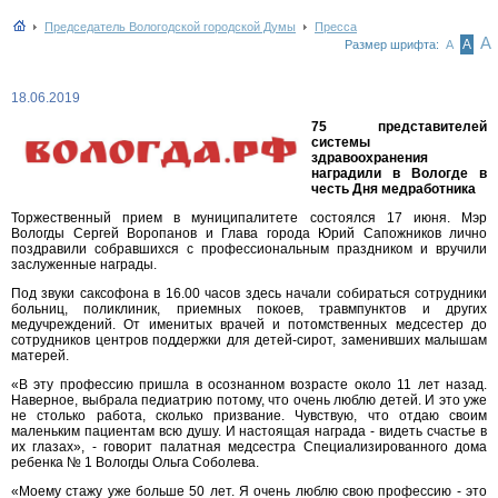
Председатель Вологодской городской Думы
Пресса
А
А
Размер шрифта:
А
18.06.2019
75 представителей
системы
здравоохранения
наградили в Вологде в
честь Дня медработника
Торжественный прием в муниципалитете состоялся 17 июня. Мэр
Вологды Сергей Воропанов и Глава города Юрий Сапожников лично
поздравили собравшихся с профессиональным праздником и вручили
заслуженные награды.
Под звуки саксофона в 16.00 часов здесь начали собираться сотрудники
больниц, поликлиник, приемных покоев, травмпунктов и других
медучреждений. От именитых врачей и потомственных медсестер до
сотрудников центров поддержки для детей-сирот, заменивших малышам
матерей.
«В эту профессию пришла в осознанном возрасте около 11 лет назад.
Наверное, выбрала педиатрию потому, что очень люблю детей. И это уже
не столько работа, сколько призвание. Чувствую, что отдаю своим
маленьким пациентам всю душу. И настоящая награда - видеть счастье в
их глазах», - говорит палатная медсестра Специализированного дома
ребенка № 1 Вологды Ольга Соболева.
«Моему стажу уже больше 50 лет. Я очень люблю свою профессию - это