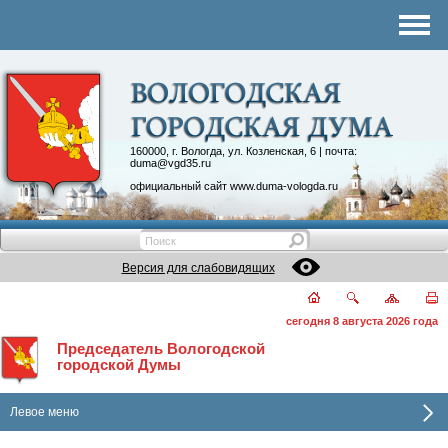
Комитеты
График приема
Контакты
Депутатские объединения
160000, г. Вологда, ул. Козленская, 6 | почта:
duma@vgd35.ru
официальный сайт
www.duma-vologda.ru
Версия для слабовидящих
сегодня 8 августа 2026 года
Председатель Вологодской
городской Думы
Левое меню