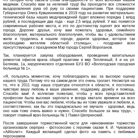
«Я сегодня хочу сказать слова благодарности от всех вологжан нашим
медикам. Спасибо вам за нелегкий труд! Вы проходите все сложности
выздоровления рука об руку со своими пациентами. При поддержке
Губернатора Олега Кувшинникова в 2019 году на развитие материально-
технической базы наших медучреждений будет вложено порядка 1 млрд
рублей, в последующие два года - еще 2,5 млрд рублей. У вас появятся
современные рабочие места, и это по достоинству оценят все жители
города. Дорогие друзья, хочу вам пожелать здоровья, семейного
благополучия, материального благополучия, чтобы вы с удовольствием
жили и трудились в нашем городе, дарили здоровье, которое так
необходимо жителям областной столицы», - поздравил всех
присутствующих с праздником Мэр города Сергей Воропанов.
Так, планируется закупка оборудования, проведение капитальных
ремонтов офисов врача общей практики в мкр Тепличный, 4 и на ул.
Беляева, 1а, хирургического отделения БУЗ ВО «Вологодская городская
больница № 1».
«Я, пользуясь моментом, хочу поблагодарить вас за высокую оценку
нашего труда. Потому что на самом деле это очень трогает. Несмотря на
то, что в 2011 году наша структура относится к области, я постоянно
чувствую вашу любовь и ваше уважение, поддержку, дружбу и помощь.
Спасибо вам! А коллегам пожелаю, чтобы у всех представителей
профессии была высокая зарплата и всегда хватало времени на всех
пациентов. Чтобы они вас любили, чтобы вы их тоже уважали и любили, и,
соответственно, как бы это парадоксально не звучало - здоровья, ведь
оно нам тоже очень важно и нужно. Спасибо большое за ваш труд», -
говорит главный врач больницы № 1 Павел Шепринский.
После завершения торжественной части для «виновников» торжества
организовали сюрприз - фотосессию с героями сказки К. И. Чуковского
«Айболит». Каждый желающий сделал фото на память с любимым
персонажем.