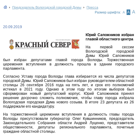
Председатель Вологодской городской Думы
Пресса
А
А
Размер шрифта:
А
20.09.2019
Юрий Сапожников избран
главой областного центра
На первой сессии
Вологодской городской
Думы Юрий Сапожников
был избран депутатами главой города Вологды. Торжественная
церемония вступления в должность прошла в здании городского
парламента.
Согласно Уставу города Вологды глава избирается из числа депутатов
городской Думы. Юрий Сапожников был избран руководителем областной
столицы 26 сентября 2016 года на пять лет, и срок его полномочий
истекал в 2021 году. Однако в этом году по итогам выборов был
сформирован новый депутатский корпус. Юрий Сапожников принял
решение досрочно сложить полномочия, чтобы главу города избрала
Вологодская городская Дума нового созыва. В итоге 23 депутата из 26
поддержали его кандидатуру.
На торжественной церемонии вступления в должность главы города
Вологды присутствовали губернатор Олег Кувшинников, председатель
Законодательного Собрания области Андрей Луценко, представители
общественности, депутаты регионального парламента, почетные
граждане областной столицы.