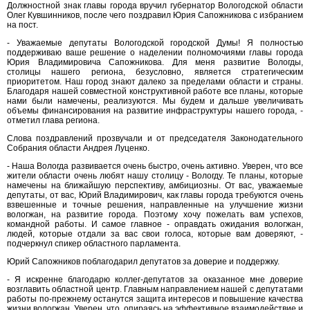
Должностной знак главы города вручил губернатор Вологодской области
Олег Кувшинников, после чего поздравил Юрия Сапожникова с избранием
на пост.
- Уважаемые депутаты Вологодской городской Думы! Я полностью
поддерживаю ваше решение о наделении полномочиями главы города
Юрия Владимировича Сапожникова. Для меня развитие Вологды,
столицы нашего региона, безусловно, является стратегическим
приоритетом. Наш город знают далеко за пределами области и страны.
Благодаря нашей совместной конструктивной работе все планы, которые
нами были намечены, реализуются. Мы будем и дальше увеличивать
объемы финансирования на развитие инфраструктуры нашего города, -
отметил глава региона.
Слова поздравлений прозвучали и от председателя Законодательного
Собрания области Андрея Луценко.
- Наша Вологда развивается очень быстро, очень активно. Уверен, что все
жители области очень любят нашу столицу - Вологду. Те планы, которые
намечены на ближайшую перспективу, амбициозны. От вас, уважаемые
депутаты, от вас, Юрий Владимирович, как главы города требуются очень
взвешенные и точные решения, направленные на улучшение жизни
вологжан, на развитие города. Поэтому хочу пожелать вам успехов,
командной работы. И самое главное - оправдать ожидания вологжан,
людей, которые отдали за вас свои голоса, которые вам доверяют, -
подчеркнул спикер областного парламента.
Юрий Сапожников поблагодарил депутатов за доверие и поддержку.
- Я искренне благодарю коллег-депутатов за оказанное мне доверие
возглавить областной центр. Главным направлением нашей с депутатами
работы по-прежнему останутся защита интересов и повышение качества
жизни вологжан. Уверен, что, опираясь на эффективное взаимодействие и