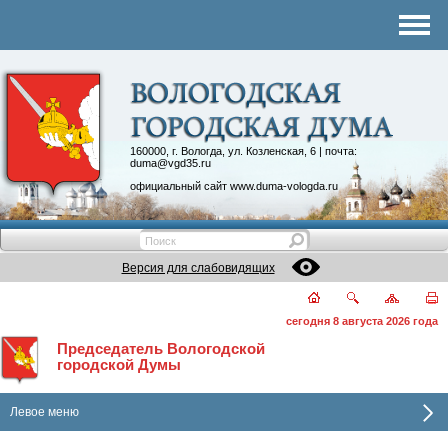
Комитеты
График приема
Контакты
Депутатские объединения
160000, г. Вологда, ул. Козленская, 6 | почта:
duma@vgd35.ru
официальный сайт
www.duma-vologda.ru
Версия для слабовидящих
сегодня 8 августа 2026 года
Председатель Вологодской
городской Думы
Левое меню