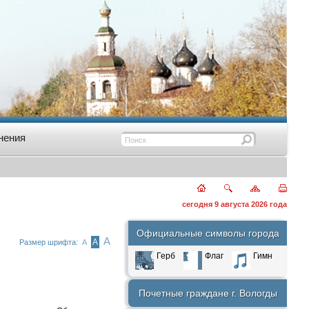
нения
сегодня 9 августа 2026 года
Официальные символы города
А
А
Размер шрифта:
А
Герб
Флаг
Гимн
Почетные граждане г. Вологды