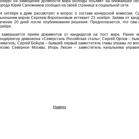
онкурс на замещение должности мэра Вологды объявят на ближайшей сес
орода Юрий Сапожников сообщил на своей странице в социальной сети.
4 октября в думе рассмотрят и вопрос о составе конкурсной комиссии. Ср
ынешним мэром Сергеем Воропановым истекает 23 ноября. Заявки от канд
ечение 20 дней после опубликования решения. Предполагается, что сам к
оября.
 завершается приём документов от кандидатов на пост мэра. Ранее в
ендиректор дивизиона «Северсталь Российская сталь»; Сергей Орлов – быв
иматель; Сергей Бойцов – бывший первый заместитель главы управы по воп
рисово Северное Москвы; Игорь Люсин – заместитель начальника управ
Наверх