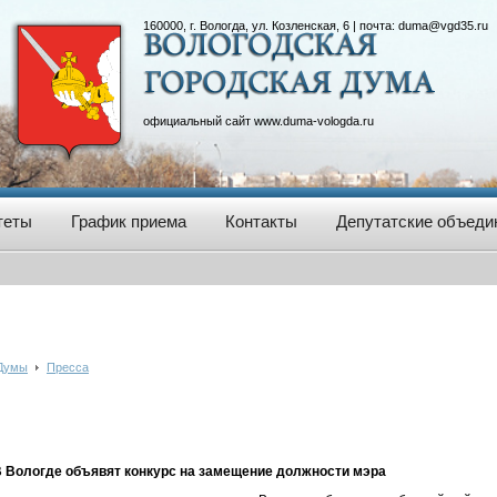
160000, г. Вологда, ул. Козленская, 6 | почта:
duma@vgd35.ru
официальный сайт
www.duma-vologda.ru
теты
График приема
Контакты
Депутатские объеди
 Думы
Пресса
 Вологде объявят конкурс на замещение должности мэра