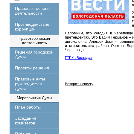
К
г
Правовые основы
деятельности
2
н
т
Противодействие
н
коррупции
Напомним, что сегодня в Череповце
претендентах. Это Вадим Германов – г
Правотворческая
автоколонны; Алексей Цорн – предприн
деятельность
и строительства района Орехово-Бо
Череповца.
Решения городской
Думы
ГТРК «Вологда»
Проекты решений
Правовые акты
руководителя
Возврат к списку
Думы
Мероприятия Думы
План работы
Заседания
комитетов