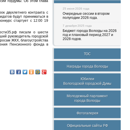
сии гордумы. Об этом глава
25 июня 2026 года
ок двухлетнего контракта с
Очередные сессии в втором
идатов будут приниматься в
полугодии 2026 года.
онкурс стартует с 12:00 19
7 декабря 2025 года
Бюджет города Вологды на 2026
ести35.рф писали о шести
год и плановый период 2027 и
ший руководитель городской
2028 годов.
росам ЖКХ, благоустройства
ления Пенсионного фонда в
ТОС
Награды города Вологды
Юбилеи
Вологодской городской Думы
Молодежный парламент
города Вологды
Фотогалерея
Официальные сайты РФ