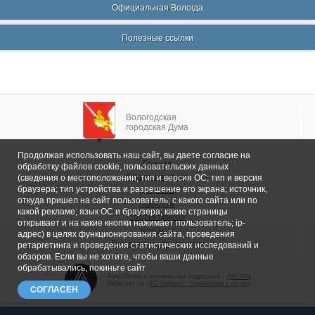
Официальная Вологда
Полезные ссылки
Вологодская
городская Дума
Продолжая использовать наш сайт, вы даете согласие на
Главная
обработку файлов cookie, пользовательских данных
Общие сведения
(сведения о местоположении; тип и версия ОС; тип и версия
браузера; тип устройства и разрешение его экрана; источник,
Депутаты
откуда пришел на сайт пользователь; с какого сайта или по
Комитеты
какой рекламе; язык ОС и браузера; какие страницы
График приема
открывает и на какие кнопки нажимает пользователь; ip-
Контакты
адрес) в целях функционирования сайта, проведения
Депутатские объединения
ретаргетинга и проведения статистических исследований и
обзоров. Если вы не хотите, чтобы ваши данные
обрабатывались, покиньте сайт
Разработка и техническая поддержка -
AKATAN
Работает на «
1С-Битрикс: Управление сайтом
»
СОГЛАСЕН