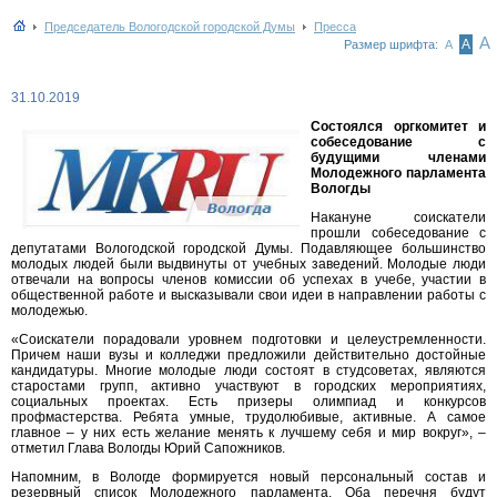
Председатель Вологодской городской Думы
Пресса
А
А
Размер шрифта:
А
31.10.2019
Состоялся оргкомитет и
собеседование с
будущими членами
Молодежного парламента
Вологды
Накануне соискатели
прошли собеседование с
депутатами Вологодской городской Думы. Подавляющее большинство
молодых людей были выдвинуты от учебных заведений. Молодые люди
отвечали на вопросы членов комиссии об успехах в учебе, участии в
общественной работе и высказывали свои идеи в направлении работы с
молодежью.
«Соискатели порадовали уровнем подготовки и целеустремленности.
Причем наши вузы и колледжи предложили действительно достойные
кандидатуры. Многие молодые люди состоят в студсоветах, являются
старостами групп, активно участвуют в городских мероприятиях,
социальных проектах. Есть призеры олимпиад и конкурсов
профмастерства. Ребята умные, трудолюбивые, активные. А самое
главное – у них есть желание менять к лучшему себя и мир вокруг», –
отметил Глава Вологды Юрий Сапожников.
Напомним, в Вологде формируется новый персональный состав и
резервный список Молодежного парламента. Оба перечня будут