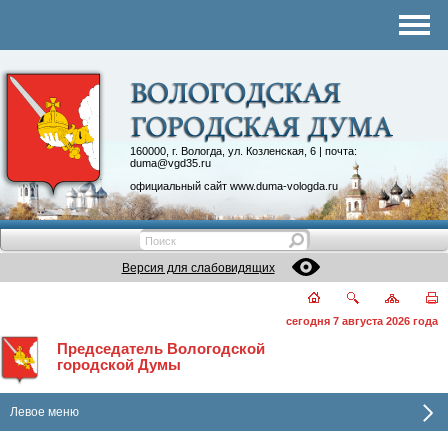
Комитеты
График приема
Контакты
Депутатские объединения
160000, г. Вологда, ул. Козленская, 6 | почта:
duma@vgd35.ru
официальный сайт
www.duma-vologda.ru
Версия для слабовидящих
сегодня 7 августа 2026 года
Председатель Вологодской
городской Думы
Левое меню