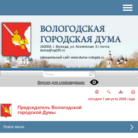
Комитеты
График приема
Контакты
Депутатские объединения
160000, г. Вологда, ул. Козленская, 6 | почта:
duma@vgd35.ru
официальный сайт
www.duma-vologda.ru
Версия для слабовидящих
сегодня 7 августа 2026 года
Председатель Вологодской
городской Думы
Левое меню