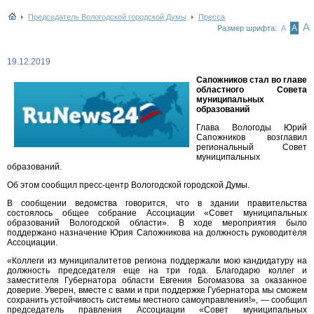
Председатель Вологодской городской Думы
Пресса
А
А
Размер шрифта:
А
19.12.2019
Сапожников стал во главе
областного Совета
муниципальных
образований
Глава Вологоды Юрий
Сапожников возглавил
региональный Совет
муниципальных
образований.
Об этом сообщил пресс-центр Вологодской городской Думы.
В сообщении ведомства говорится, что в здании правительства
состоялось общее собрание Ассоциации «Совет муниципальных
образований Вологодской области». В ходе мероприятия было
поддержано назначение Юрия Сапожникова на должность руководителя
Ассоциации.
«Коллеги из муниципалитетов региона поддержали мою кандидатуру на
должность председателя еще на три года. Благодарю коллег и
заместителя Губернатора области Евгения Богомазова за оказанное
доверие. Уверен, вместе с вами и при поддержке Губернатора мы сможем
сохранить устойчивость системы местного самоуправления!», — сообщил
председатель правления Ассоциации «Совет муниципальных