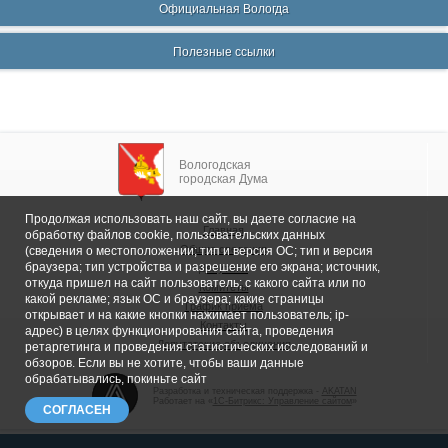
Официальная Вологда
Полезные ссылки
Вологодская
городская Дума
Продолжая использовать наш сайт, вы даете согласие на
Главная
обработку файлов cookie, пользовательских данных
Общие сведения
(сведения о местоположении; тип и версия ОС; тип и версия
браузера; тип устройства и разрешение его экрана; источник,
Депутаты
откуда пришел на сайт пользователь; с какого сайта или по
Комитеты
какой рекламе; язык ОС и браузера; какие страницы
График приема
открывает и на какие кнопки нажимает пользователь; ip-
Контакты
адрес) в целях функционирования сайта, проведения
Депутатские объединения
ретаргетинга и проведения статистических исследований и
обзоров. Если вы не хотите, чтобы ваши данные
обрабатывались, покиньте сайт
Разработка и техническая поддержка -
AKATAN
Работает на «
1С-Битрикс: Управление сайтом
»
СОГЛАСЕН