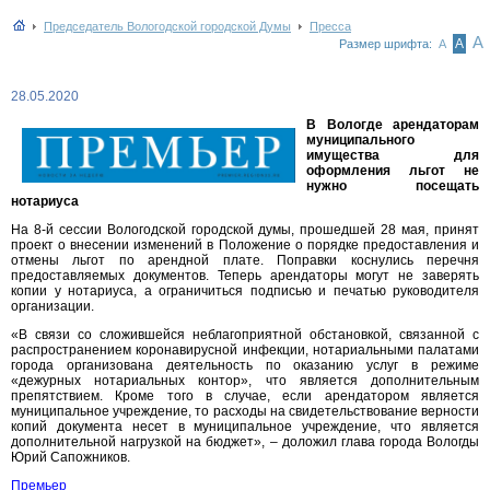
Председатель Вологодской городской Думы
Пресса
А
А
Размер шрифта:
А
28.05.2020
В Вологде арендаторам
муниципального
имущества для
оформления льгот не
нужно посещать
нотариуса
На 8-й сессии Вологодской городской думы, прошедшей 28 мая, принят
проект о внесении изменений в Положение о порядке предоставления и
отмены льгот по арендной плате. Поправки коснулись перечня
предоставляемых документов. Теперь арендаторы могут не заверять
копии у нотариуса, а ограничиться подписью и печатью руководителя
организации.
«В связи со сложившейся неблагоприятной обстановкой, связанной с
распространением коронавирусной инфекции, нотариальными палатами
города организована деятельность по оказанию услуг в режиме
«дежурных нотариальных контор», что является дополнительным
препятствием. Кроме того в случае, если арендатором является
муниципальное учреждение, то расходы на свидетельствование верности
копий документа несет в муниципальное учреждение, что является
дополнительной нагрузкой на бюджет», – доложил глава города Вологды
Юрий Сапожников.
Премьер