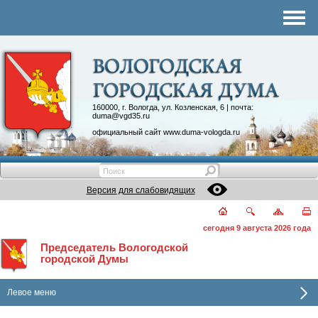
Комитеты
График приема
Контакты
Депутатские объединения
160000, г. Вологда, ул. Козленская, 6 | почта:
duma@vgd35.ru
официальный сайт
www.duma-vologda.ru
Версия для слабовидящих
сегодня 9 августа 2026 года
Председатель Вологодской
городской Думы
Левое меню