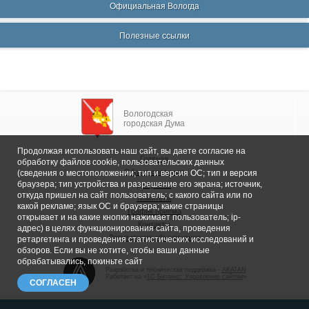
Официальная Вологда
Полезные ссылки
Вологодская
городская Дума
Продолжая использовать наш сайт, вы даете согласие на
Главная
обработку файлов cookie, пользовательских данных
Общие сведения
(сведения о местоположении; тип и версия ОС; тип и версия
браузера; тип устройства и разрешение его экрана; источник,
Депутаты
откуда пришел на сайт пользователь; с какого сайта или по
Комитеты
какой рекламе; язык ОС и браузера; какие страницы
График приема
открывает и на какие кнопки нажимает пользователь; ip-
Контакты
адрес) в целях функционирования сайта, проведения
Депутатские объединения
ретаргетинга и проведения статистических исследований и
обзоров. Если вы не хотите, чтобы ваши данные
обрабатывались, покиньте сайт
Разработка и техническая поддержка -
AKATAN
Работает на «
1С-Битрикс: Управление сайтом
»
СОГЛАСЕН