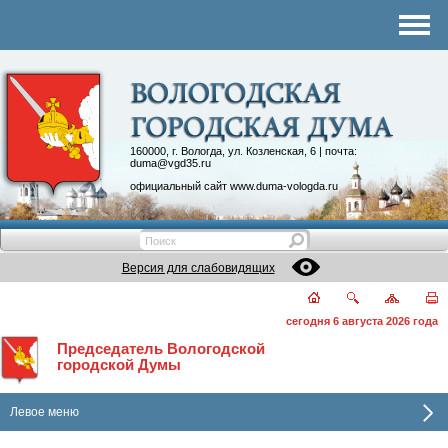
Комитеты
График приема
Контакты
Депутатские объединения
160000, г. Вологда, ул. Козленская, 6 | почта:
duma@vgd35.ru
официальный сайт
www.duma-vologda.ru
Версия для слабовидящих
сегодня 6 августа 2026 года
Председатель Вологодской
городской Думы
Левое меню