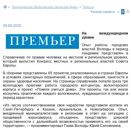
Председатель Вологодской городской Думы
Пресса
А
А
Размер шрифта:
А
28.09.2020
На международном
уровне
Опыт работы городских
властей Вологды в период
пандемии представлен в
Справочнике по правам человека на местном и региональном уровнях,
который выпустил Конгресс местных и региональных властей Совета
Европы.
В сборнике представлены 65 проектов, реализованных в странах Европы
в условиях санитарных ограничений, в сфере образования, занятости и
охраны здоровья населения. На страницы справочника попали сразу три
вологодских практики: работа городского кол-центра, волонтерского
корпуса и проект «Помоги учиться дома». Эти проекты так или иначе
коснулись практически каждого вологжанина, нуждающегося в помощи в
период карантина.
«Из числа соотечественников свои наработки представили коллеги из
Санкт-Петербурга и Казани, Архангельска и Новосибирска. Опыт,
внедренный муниципалитетами и регионами в ответ на ситуа­цию с
пандемией коронавируса, объединен, представлен широкой
общественности с дальнейшей возможностью применять его на своей
территории», — прокомментировал Глава Вологды Юрий Сапожников.