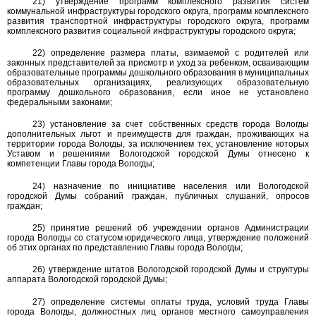
21) утверждение программ комплексного развития систем
коммунальной инфраструктуры городского округа, программ комплексного
развития транспортной инфраструктуры городского округа, программ
комплексного развития социальной инфраструктуры городского округа;
22) определение размера платы, взимаемой с родителей или
законных представителей за присмотр и уход за ребенком, осваивающим
образовательные программы дошкольного образования в муниципальных
образовательных организациях, реализующих образовательную
программу дошкольного образования, если иное не установлено
федеральными законами;
23) установление за счет собственных средств города Вологды
дополнительных льгот и преимуществ для граждан, проживающих на
территории города Вологды, за исключением тех, установление которых
Уставом и решениями Вологодской городской Думы отнесено к
компетенции Главы города Вологды;
24) назначение по инициативе населения или Вологодской
городской Думы собраний граждан, публичных слушаний, опросов
граждан;
25) принятие решений об учреждении органов Администрации
города Вологды со статусом юридического лица, утверждение положений
об этих органах по представлению Главы города Вологды;
26) утверждение штатов Вологодской городской Думы и структуры
аппарата Вологодской городской Думы;
27) определение системы оплаты труда, условий труда Главы
города Вологды, должностных лиц органов местного самоуправления