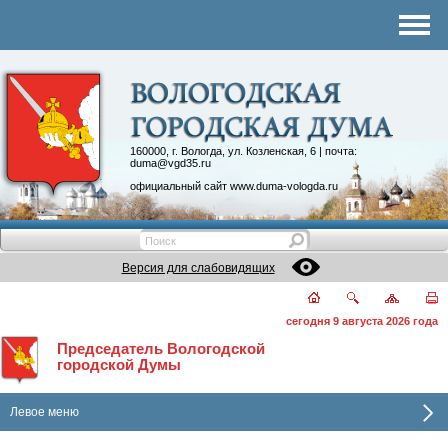
Комитеты
График приема
Контакты
Депутатские объединения
160000, г. Вологда, ул. Козленская, 6 | почта:
duma@vgd35.ru
официальный сайт
www.duma-vologda.ru
Версия для слабовидящих
сегодня 9 августа 2026 года
Председатель Вологодской
городской Думы
Левое меню