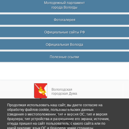
Молодежный парламент
города Вологды
Фотогалерея
Официальные сайты РФ
Официальная Вологда
Полезные ссылки
Вологодская
городская Дума
Продолжая использовать наш сайт, вы даете согласие на
Главная
обработку файлов cookie, пользовательских данных
Общие сведения
(сведения о местоположении; тип и версия ОС; тип и версия
браузера; тип устройства и разрешение его экрана; источник,
Депутаты
откуда пришел на сайт пользователь; с какого сайта или по
Комитеты
какой рекламе; язык ОС и браузера; какие страницы