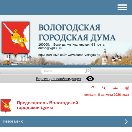
Комитеты
График приема
Контакты
Депутатские объединения
160000, г. Вологда, ул. Козленская, 6 | почта:
duma@vgd35.ru
официальный сайт
www.duma-vologda.ru
Версия для слабовидящих
сегодня 8 августа 2026 года
Председатель Вологодской
городской Думы
Левое меню