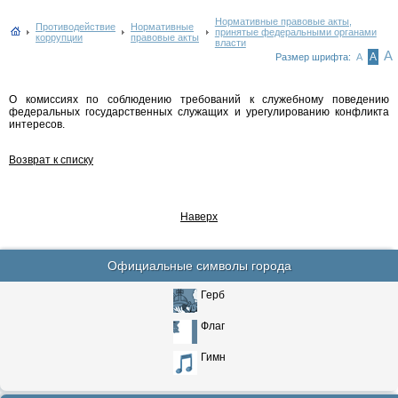
Нормативные правовые акты,
Противодействие
Нормативные
принятые федеральными органами
коррупции
правовые акты
власти
А
А
Размер шрифта:
А
О комиссиях по соблюдению требований к служебному поведению
федеральных государственных служащих и урегулированию конфликта
интересов.
Возврат к списку
Наверх
Официальные символы города
Герб
Флаг
Гимн