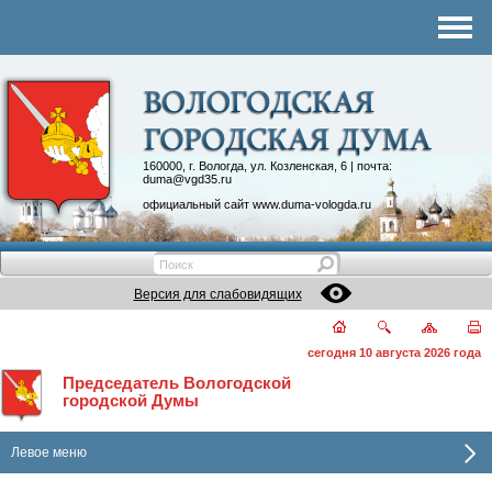
Комитеты
График приема
Контакты
Депутатские объединения
160000, г. Вологда, ул. Козленская, 6 | почта:
duma@vgd35.ru
официальный сайт
www.duma-vologda.ru
Версия для слабовидящих
сегодня 10 августа 2026 года
Председатель Вологодской
городской Думы
Левое меню