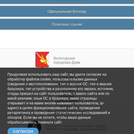
Официальная Вологда
Полезные ссылки
Вологодская
городская Дума
Продолжая использовать наш сайт, вы даете согласие на
Главная
обработку файлов cookie, пользовательских данных
Общие сведения
(сведения о местоположении; тип и версия ОС; тип и версия
браузера; тип устройства и разрешение его экрана; источник,
Депутаты
откуда пришел на сайт пользователь; с какого сайта или по
Комитеты
какой рекламе; язык ОС и браузера; какие страницы
График приема
открывает и на какие кнопки нажимает пользователь; ip-
Контакты
адрес) в целях функционирования сайта, проведения
Депутатские объединения
ретаргетинга и проведения статистических исследований и
обзоров. Если вы не хотите, чтобы ваши данные
обрабатывались, покиньте сайт
Разработка и техническая поддержка -
AKATAN
Работает на «
1С-Битрикс: Управление сайтом
»
СОГЛАСЕН