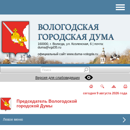
Комитеты
График приема
Контакты
Депутатские объединения
160000, г. Вологда, ул. Козленская, 6 | почта:
duma@vgd35.ru
официальный сайт
www.duma-vologda.ru
Версия для слабовидящих
сегодня 9 августа 2026 года
Председатель Вологодской
городской Думы
Левое меню