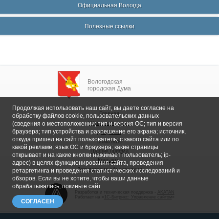
Официальная Вологда
Полезные ссылки
Вологодская
городская Дума
Продолжая использовать наш сайт, вы даете согласие на
Главная
обработку файлов cookie, пользовательских данных
Общие сведения
(сведения о местоположении; тип и версия ОС; тип и версия
браузера; тип устройства и разрешение его экрана; источник,
Депутаты
откуда пришел на сайт пользователь; с какого сайта или по
Комитеты
какой рекламе; язык ОС и браузера; какие страницы
График приема
открывает и на какие кнопки нажимает пользователь; ip-
Контакты
адрес) в целях функционирования сайта, проведения
Депутатские объединения
ретаргетинга и проведения статистических исследований и
обзоров. Если вы не хотите, чтобы ваши данные
обрабатывались, покиньте сайт
Разработка и техническая поддержка -
AKATAN
Работает на «
1С-Битрикс: Управление сайтом
»
СОГЛАСЕН