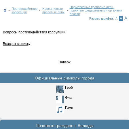
Нормативные правовые акты,
Противодействие
Нормативные
принятые федеральными органами
коррупции
правовые акты
власти
А
А
Размер шрифта:
А
Вопросы противодействия коррупции.
Возврат к списку
Наверх
Официальные символы города
Герб
Флаг
Гимн
Почетные граждане г. Вологды