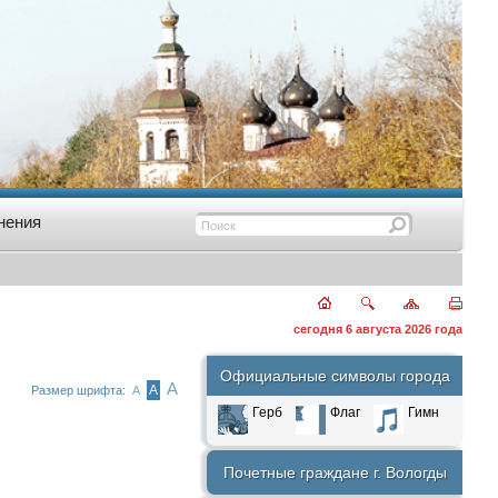
нения
сегодня 6 августа 2026 года
Официальные символы города
А
А
Размер шрифта:
А
Герб
Флаг
Гимн
Почетные граждане г. Вологды