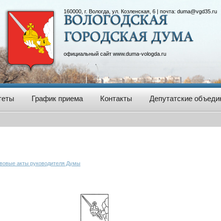
160000, г. Вологда, ул. Козленская, 6 | почта:
duma@vgd35.ru
официальный сайт
www.duma-vologda.ru
теты
График приема
Контакты
Депутатские объеди
вовые акты руководителя Думы