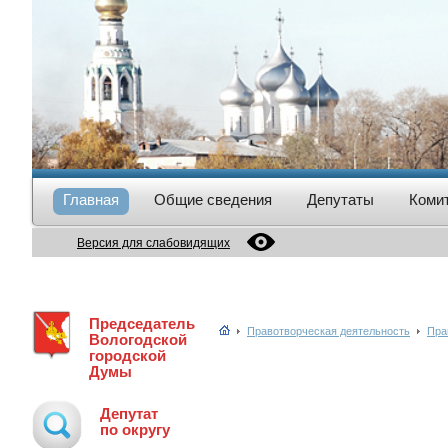
Главная
Общие сведения
Депутаты
Коми
Версия для слабовидящих
Председатель
Правотворческая деятельность
Пра
Вологодской
городской
Думы
Депутат
по округу