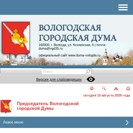
Комитеты
График приема
Контакты
Депутатские объединения
160000, г. Вологда, ул. Козленская, 6 | почта:
duma@vgd35.ru
официальный сайт
www.duma-vologda.ru
Версия для слабовидящих
сегодня 10 августа 2026 года
Председатель Вологодской
городской Думы
Левое меню