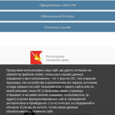
Официальные сайты РФ
Официальная Вологда
Полезные ссылки
Вологодская
городская Дума
Продолжая использовать наш сайт, вы даете согласие на
Главная
обработку файлов cookie, пользовательских данных
Общие сведения
(сведения о местоположении; тип и версия ОС; тип и версия
браузера; тип устройства и разрешение его экрана; источник,
Депутаты
откуда пришел на сайт пользователь; с какого сайта или по
Комитеты
какой рекламе; язык ОС и браузера; какие страницы
График приема
открывает и на какие кнопки нажимает пользователь; ip-
Контакты
адрес) в целях функционирования сайта, проведения
Депутатские объединения
ретаргетинга и проведения статистических исследований и
обзоров. Если вы не хотите, чтобы ваши данные
обрабатывались, покиньте сайт
Разработка и техническая поддержка -
AKATAN