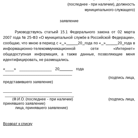
(последнее - при наличии), должность
муниципального служащего
)
заявление
Руководствуясь статьей 15.1 Федерального закона от 02 марта
2007 года № 25-ФЗ «О муниципальной службе в Российской Федерации»,
сообщаю, что мною в период с «
»
20
года по «
»
20
года в
информационно-телекоммуникационной сети «Интернет»
общедоступная информация, а также данные, позволяющие меня
идентифицировать, не размещались.
«____» _______________ 20
года
________________________________
(подпись лица,
представившего заявление)
________________________________
________________________________
(Ф.И.О. (последнее - при наличии)
(подпись лица,
принявшего заявление)
лица, принявшего заявление)
Возврат к списку