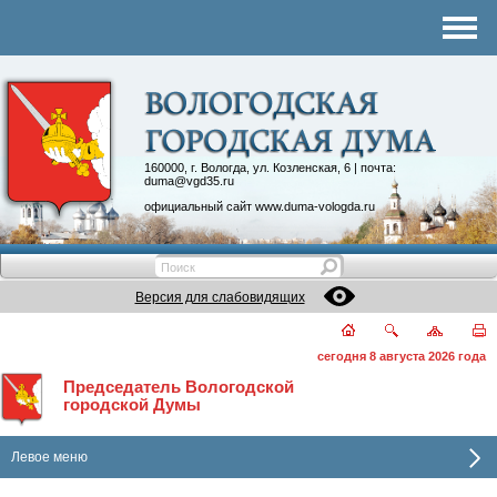
Комитеты
График приема
Контакты
Депутатские объединения
160000, г. Вологда, ул. Козленская, 6 | почта:
duma@vgd35.ru
официальный сайт
www.duma-vologda.ru
Версия для слабовидящих
сегодня 8 августа 2026 года
Председатель Вологодской
городской Думы
Левое меню