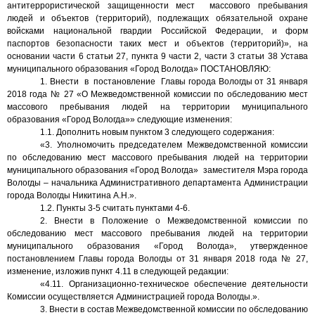
антитеррористической защищенности мест
массового пребывания
людей и объектов (территорий), подлежащих обязательной охране
войсками национальной гвардии Российской Федерации, и форм
паспортов безопасности таких мест и объектов (территорий)»
,
на
основании части 6 статьи 27, пункта 9 части 2, части 3 статьи 38 Устава
муниципального образования «Город Вологда» ПОСТАНОВЛЯЮ:
1. Внести
в
постановление
Главы города Вологды от 31 января
2018 года № 27 «О Межведомственной комиссии по обследованию мест
массового пребывания людей на территории муниципального
образования «Город Вологда»» следующие изменения:
1.1. Дополнить новым пунктом 3 следующего содержания:
«3. Уполномочить председателем Межведомственной комиссии
по обследованию мест массового пребывания людей на территории
муниципального образования «Город Вологда»
заместителя Мэра города
Вологды – начальника Административного департамента Администрации
города Вологды Никитина А.Н.».
1.2. Пункты 3-5 считать пунктами 4-6.
2. Внести в Положение о Межведомственной комиссии по
обследованию мест массового пребывания людей на территории
муниципального образования «Город Вологда», утвержденное
постановлением Главы города Вологды от 31 января 2018 года № 27,
изменение, изложив пункт 4.11 в следующей редакции:
«4.11. Организационно-техническое обеспечение деятельности
Комиссии осуществляется Администрацией города Вологды.».
3. Внести в состав Межведомственной комиссии по обследованию