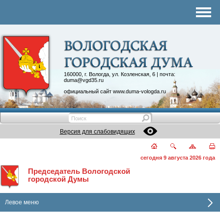
Комитеты
График приема
Контакты
Депутатские объединения
160000, г. Вологда, ул. Козленская, 6 | почта:
duma@vgd35.ru
официальный сайт
www.duma-vologda.ru
Версия для слабовидящих
сегодня 9 августа 2026 года
Председатель Вологодской
городской Думы
Левое меню