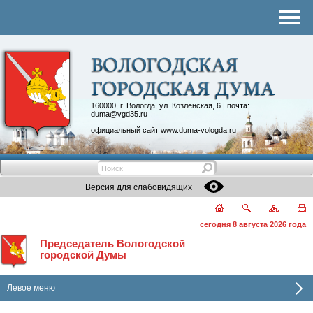
Комитеты
График приема
Контакты
Депутатские объединения
160000, г. Вологда, ул. Козленская, 6 | почта:
duma@vgd35.ru
официальный сайт
www.duma-vologda.ru
Версия для слабовидящих
сегодня 8 августа 2026 года
Председатель Вологодской
городской Думы
Левое меню