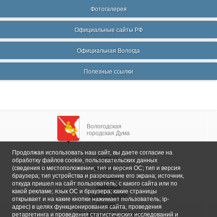
Фотогалерея
Официальные сайты РФ
Официальная Вологда
Полезные ссылки
Вологодская
городская Дума
Продолжая использовать наш сайт, вы даете согласие на
Главная
обработку файлов cookie, пользовательских данных
Общие сведения
(сведения о местоположении; тип и версия ОС; тип и версия
браузера; тип устройства и разрешение его экрана; источник,
Депутаты
откуда пришел на сайт пользователь; с какого сайта или по
Комитеты
какой рекламе; язык ОС и браузера; какие страницы
График приема
открывает и на какие кнопки нажимает пользователь; ip-
Контакты
адрес) в целях функционирования сайта, проведения
Депутатские объединения
ретаргетинга и проведения статистических исследований и