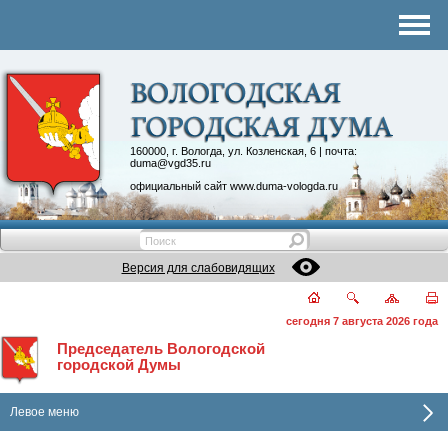
Комитеты
График приема
Контакты
Депутатские объединения
160000, г. Вологда, ул. Козленская, 6 | почта:
duma@vgd35.ru
официальный сайт
www.duma-vologda.ru
Версия для слабовидящих
сегодня 7 августа 2026 года
Председатель Вологодской
городской Думы
Левое меню