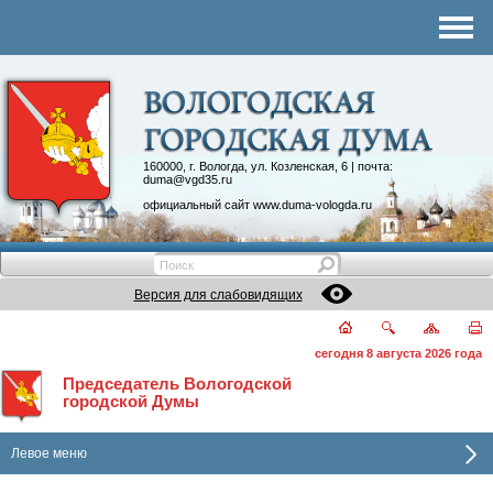
Комитеты
График приема
Контакты
Депутатские объединения
160000, г. Вологда, ул. Козленская, 6 | почта:
duma@vgd35.ru
официальный сайт
www.duma-vologda.ru
Версия для слабовидящих
сегодня 8 августа 2026 года
Председатель Вологодской
городской Думы
Левое меню