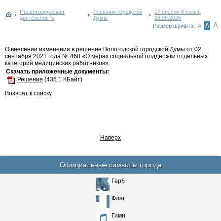
Правотворческая
Решения городской
17 сессия 8 созыв
деятельность
Думы
28.05.2026
А
А
Размер шрифта:
А
О внесении изменения в решение Вологодской городской Думы от 02
сентября 2021 года № 468 «О мерах социальной поддержки отдельных
категорий медицинских работников».
Скачать приложенные документы:
Решение
(435.1 КБайт)
Возврат к списку
Наверх
Официальные символы города
Герб
Флаг
Гимн