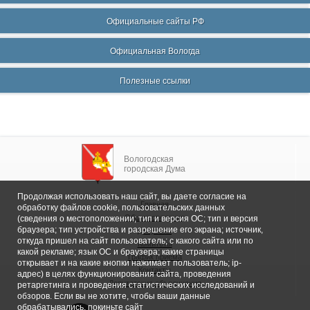
Официальные сайты РФ
Официальная Вологда
Полезные ссылки
Вологодская
городская Дума
Продолжая использовать наш сайт, вы даете согласие на
Главная
обработку файлов cookie, пользовательских данных
Общие сведения
(сведения о местоположении; тип и версия ОС; тип и версия
браузера; тип устройства и разрешение его экрана; источник,
Депутаты
откуда пришел на сайт пользователь; с какого сайта или по
Комитеты
какой рекламе; язык ОС и браузера; какие страницы
График приема
открывает и на какие кнопки нажимает пользователь; ip-
Контакты
адрес) в целях функционирования сайта, проведения
Депутатские объединения
ретаргетинга и проведения статистических исследований и
обзоров. Если вы не хотите, чтобы ваши данные
обрабатывались, покиньте сайт