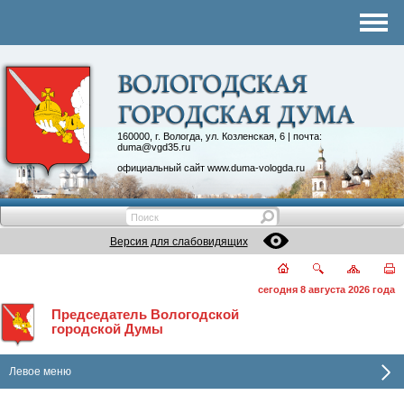
Комитеты
График приема
Контакты
Депутатские объединения
160000, г. Вологда, ул. Козленская, 6 | почта:
duma@vgd35.ru
официальный сайт
www.duma-vologda.ru
Версия для слабовидящих
сегодня 8 августа 2026 года
Председатель Вологодской
городской Думы
Левое меню