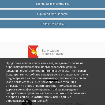
Официальные сайты РФ
Официальная Вологда
Полезные ссылки
Вологодская
городская Дума
Продолжая использовать наш сайт, вы даете согласие на
Главная
обработку файлов cookie, пользовательских данных
Общие сведения
(сведения о местоположении; тип и версия ОС; тип и версия
браузера; тип устройства и разрешение его экрана; источник,
Депутаты
откуда пришел на сайт пользователь; с какого сайта или по
Комитеты
какой рекламе; язык ОС и браузера; какие страницы
График приема
открывает и на какие кнопки нажимает пользователь; ip-
Контакты
адрес) в целях функционирования сайта, проведения
Депутатские объединения
ретаргетинга и проведения статистических исследований и
обзоров. Если вы не хотите, чтобы ваши данные
обрабатывались, покиньте сайт
Разработка и техническая поддержка -
AKATAN