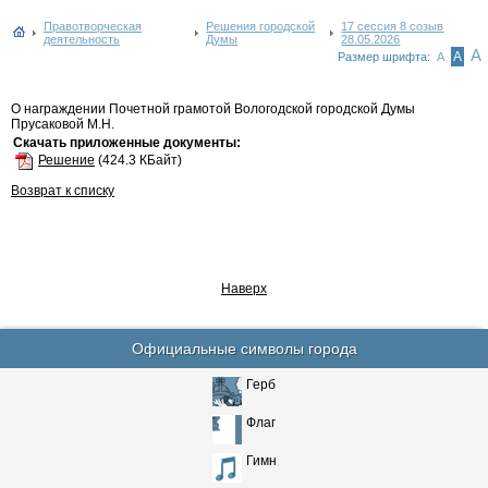
Правотворческая
Решения городской
17 сессия 8 созыв
деятельность
Думы
28.05.2026
А
А
Размер шрифта:
А
О награждении Почетной грамотой Вологодской городской Думы
Прусаковой М.Н.
Скачать приложенные документы:
Решение
(424.3 КБайт)
Возврат к списку
Наверх
Официальные символы города
Герб
Флаг
Гимн