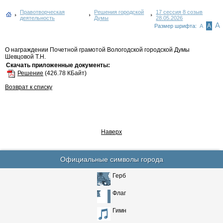
Правотворческая
Решения городской
17 сессия 8 созыв
деятельность
Думы
28.05.2026
А
А
Размер шрифта:
А
О награждении Почетной грамотой Вологодской городской Думы
Шевцовой Т.Н.
Скачать приложенные документы:
Решение
(426.78 КБайт)
Возврат к списку
Наверх
Официальные символы города
Герб
Флаг
Гимн