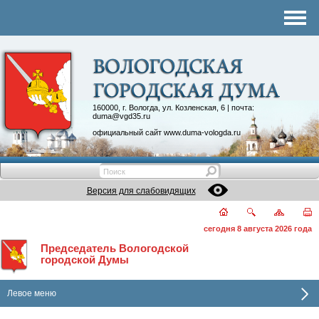
Комитеты
График приема
Контакты
Депутатские объединения
160000, г. Вологда, ул. Козленская, 6 | почта:
duma@vgd35.ru
официальный сайт
www.duma-vologda.ru
Версия для слабовидящих
сегодня 8 августа 2026 года
Председатель Вологодской
городской Думы
Левое меню