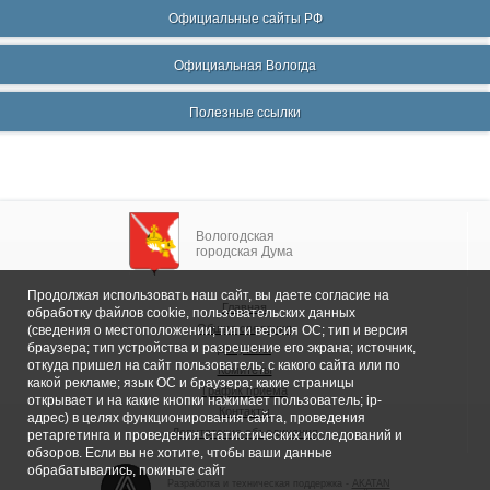
Официальные сайты РФ
Официальная Вологда
Полезные ссылки
Вологодская
городская Дума
Продолжая использовать наш сайт, вы даете согласие на
Главная
обработку файлов cookie, пользовательских данных
Общие сведения
(сведения о местоположении; тип и версия ОС; тип и версия
браузера; тип устройства и разрешение его экрана; источник,
Депутаты
откуда пришел на сайт пользователь; с какого сайта или по
Комитеты
какой рекламе; язык ОС и браузера; какие страницы
График приема
открывает и на какие кнопки нажимает пользователь; ip-
Контакты
адрес) в целях функционирования сайта, проведения
Депутатские объединения
ретаргетинга и проведения статистических исследований и
обзоров. Если вы не хотите, чтобы ваши данные
обрабатывались, покиньте сайт
Разработка и техническая поддержка -
AKATAN