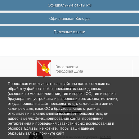
Официальные сайты РФ
Официальная Вологда
Полезные ссылки
Вологодская
городская Дума
Продолжая использовать наш сайт, вы даете согласие на
Главная
обработку файлов cookie, пользовательских данных
Общие сведения
(сведения о местоположении; тип и версия ОС; тип и версия
браузера; тип устройства и разрешение его экрана; источник,
Депутаты
откуда пришел на сайт пользователь; с какого сайта или по
Комитеты
какой рекламе; язык ОС и браузера; какие страницы
График приема
открывает и на какие кнопки нажимает пользователь; ip-
Контакты
адрес) в целях функционирования сайта, проведения
Депутатские объединения
ретаргетинга и проведения статистических исследований и
обзоров. Если вы не хотите, чтобы ваши данные
обрабатывались, покиньте сайт
Разработка и техническая поддержка -
AKATAN