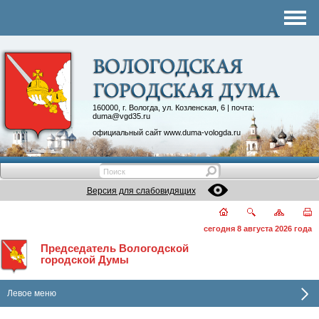
Комитеты
График приема
Контакты
Депутатские объединения
160000, г. Вологда, ул. Козленская, 6 | почта:
duma@vgd35.ru
официальный сайт
www.duma-vologda.ru
Версия для слабовидящих
сегодня 8 августа 2026 года
Председатель Вологодской
городской Думы
Левое меню