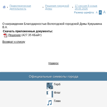
Правотворческая
Решения городской
17 сессия 8 созыв
деятельность
Думы
28.05.2026
А
А
Размер шрифта:
А
О награждении Благодарностью Вологодской городской Думы Кукушкина
В.А.
Скачать приложенные документы:
Решение
(427.35 КБайт)
Возврат к списку
Наверх
Официальные символы города
Герб
Флаг
Гимн