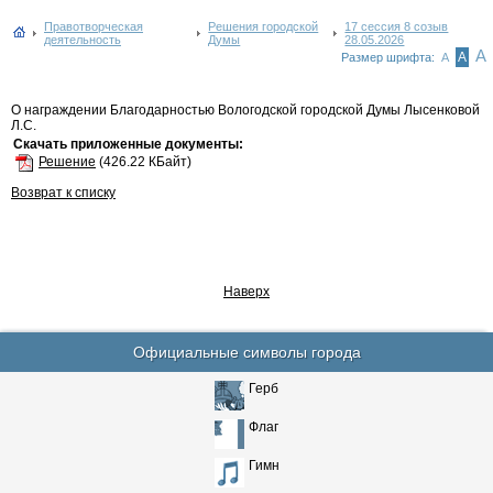
Правотворческая
Решения городской
17 сессия 8 созыв
деятельность
Думы
28.05.2026
А
А
Размер шрифта:
А
О награждении Благодарностью Вологодской городской Думы Лысенковой
Л.С.
Скачать приложенные документы:
Решение
(426.22 КБайт)
Возврат к списку
Наверх
Официальные символы города
Герб
Флаг
Гимн