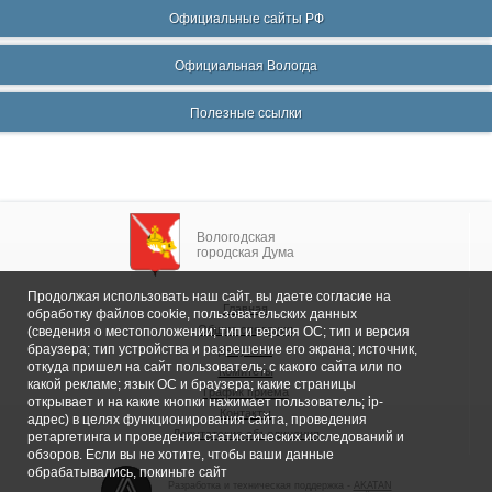
Официальные сайты РФ
Официальная Вологда
Полезные ссылки
Вологодская
городская Дума
Продолжая использовать наш сайт, вы даете согласие на
Главная
обработку файлов cookie, пользовательских данных
Общие сведения
(сведения о местоположении; тип и версия ОС; тип и версия
браузера; тип устройства и разрешение его экрана; источник,
Депутаты
откуда пришел на сайт пользователь; с какого сайта или по
Комитеты
какой рекламе; язык ОС и браузера; какие страницы
График приема
открывает и на какие кнопки нажимает пользователь; ip-
Контакты
адрес) в целях функционирования сайта, проведения
Депутатские объединения
ретаргетинга и проведения статистических исследований и
обзоров. Если вы не хотите, чтобы ваши данные
обрабатывались, покиньте сайт
Разработка и техническая поддержка -
AKATAN