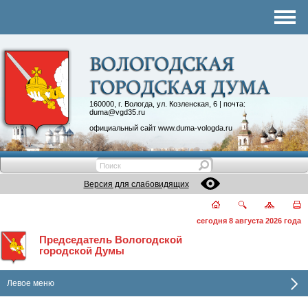
Комитеты
График приема
Контакты
Депутатские объединения
160000, г. Вологда, ул. Козленская, 6 | почта:
duma@vgd35.ru
официальный сайт
www.duma-vologda.ru
Версия для слабовидящих
сегодня 8 августа 2026 года
Председатель Вологодской
городской Думы
Левое меню