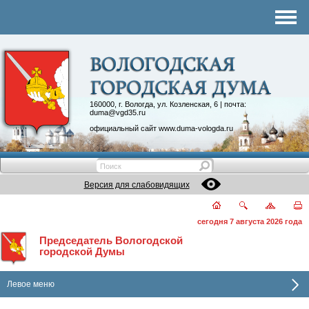
Комитеты
График приема
Контакты
Депутатские объединения
160000, г. Вологда, ул. Козленская, 6 | почта:
duma@vgd35.ru
официальный сайт
www.duma-vologda.ru
Версия для слабовидящих
сегодня 7 августа 2026 года
Председатель Вологодской
городской Думы
Левое меню