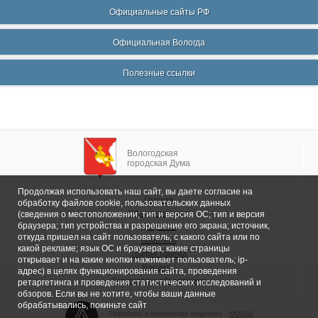
Официальные сайты РФ
Официальная Вологда
Полезные ссылки
Вологодская
городская Дума
Продолжая использовать наш сайт, вы даете согласие на
Главная
обработку файлов cookie, пользовательских данных
Общие сведения
(сведения о местоположении; тип и версия ОС; тип и версия
браузера; тип устройства и разрешение его экрана; источник,
Депутаты
откуда пришел на сайт пользователь; с какого сайта или по
Комитеты
какой рекламе; язык ОС и браузера; какие страницы
График приема
открывает и на какие кнопки нажимает пользователь; ip-
Контакты
адрес) в целях функционирования сайта, проведения
Депутатские объединения
ретаргетинга и проведения статистических исследований и
обзоров. Если вы не хотите, чтобы ваши данные
обрабатывались, покиньте сайт
Разработка и техническая поддержка -
AKATAN