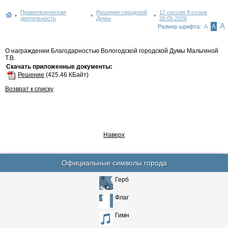
Правотворческая
Решения городской
17 сессия 8 созыв
деятельность
Думы
28.05.2026
А
А
Размер шрифта:
А
О награждении Благодарностью Вологодской городской Думы Мальгиной
Т.В.
Скачать приложенные документы:
Решение
(425.46 КБайт)
Возврат к списку
Наверх
Официальные символы города
Герб
Флаг
Гимн