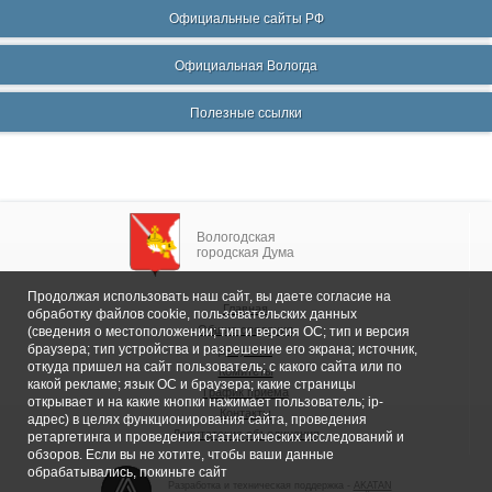
Официальные сайты РФ
Официальная Вологда
Полезные ссылки
Вологодская
городская Дума
Продолжая использовать наш сайт, вы даете согласие на
Главная
обработку файлов cookie, пользовательских данных
Общие сведения
(сведения о местоположении; тип и версия ОС; тип и версия
браузера; тип устройства и разрешение его экрана; источник,
Депутаты
откуда пришел на сайт пользователь; с какого сайта или по
Комитеты
какой рекламе; язык ОС и браузера; какие страницы
График приема
открывает и на какие кнопки нажимает пользователь; ip-
Контакты
адрес) в целях функционирования сайта, проведения
Депутатские объединения
ретаргетинга и проведения статистических исследований и
обзоров. Если вы не хотите, чтобы ваши данные
обрабатывались, покиньте сайт
Разработка и техническая поддержка -
AKATAN