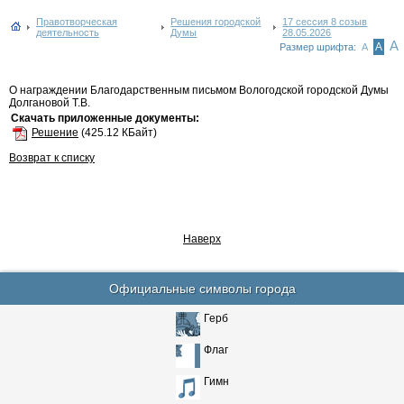
Правотворческая
Решения городской
17 сессия 8 созыв
деятельность
Думы
28.05.2026
А
А
Размер шрифта:
А
О награждении Благодарственным письмом Вологодской городской Думы
Долгановой Т.В.
Скачать приложенные документы:
Решение
(425.12 КБайт)
Возврат к списку
Наверх
Официальные символы города
Герб
Флаг
Гимн